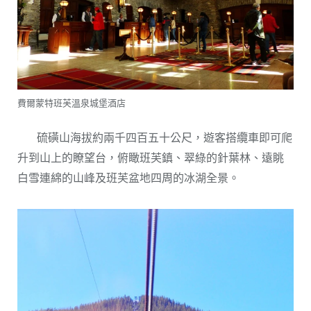
費爾蒙特班芙溫泉城堡酒店
硫磺山海拔約兩千四百五十公尺，遊客搭纜車即可爬
升到山上的瞭望台，俯瞰班芙鎮、翠綠的針葉林、遠眺
白雪連綿的山峰及班芙盆地四周的冰湖全景。