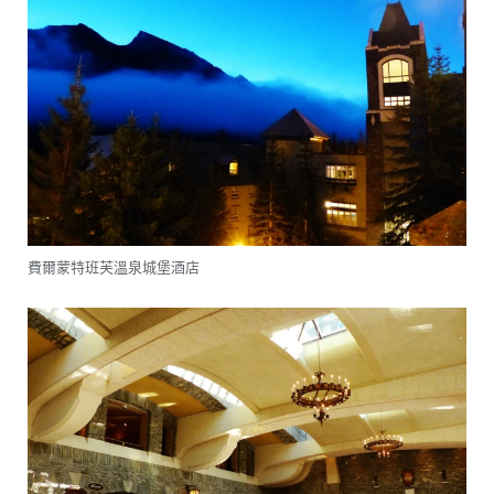
費爾蒙特班芙溫泉城堡酒店