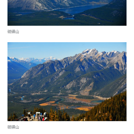
硫磺山
硫磺山