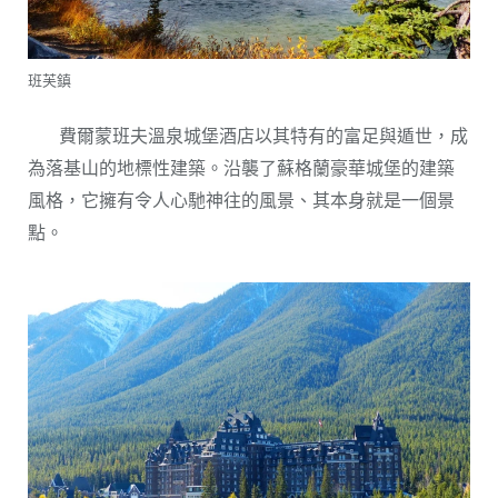
班芙鎮
費爾蒙班夫溫泉城堡酒店以其特有的富足與遁世，成
為落基山的地標性建築。沿襲了蘇格蘭豪華城堡的建築
風格，它擁有令人心馳神往的風景、其本身就是一個景
點。