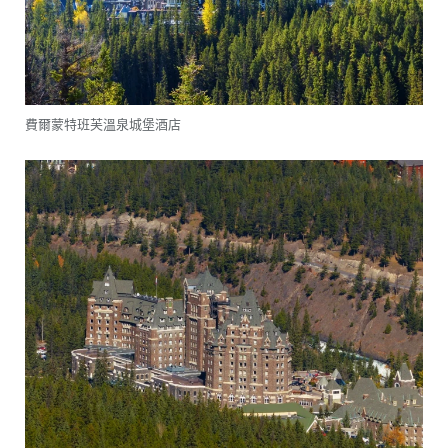
費爾蒙特班芙溫泉城堡酒店