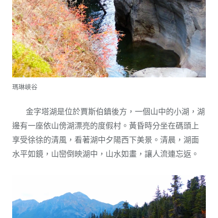
瑪琳峽谷
金字塔湖是位於賈斯伯鎮後方，一個山中的小湖，湖
邊有一座依山傍湖漂亮的度假村。黃昏時分坐在碼頭上
享受徐徐的清風，看著湖中夕陽西下美景。清晨，湖面
水平如鏡，山巒倒映湖中，山水如畫，讓人流連忘返。