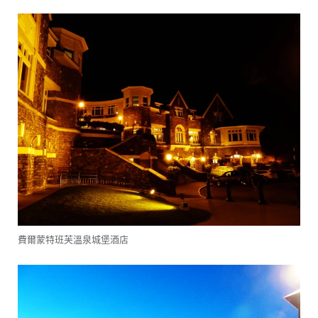
費爾蒙特班芙溫泉城堡酒店