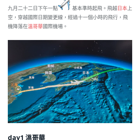
九月二十二日下午一點
基本準時起飛。飛越
日本
上
空，穿越國際日期變更線，經過十一個小時的飛行，飛
機降落在
溫哥華
國際機場。
day1 溫哥華