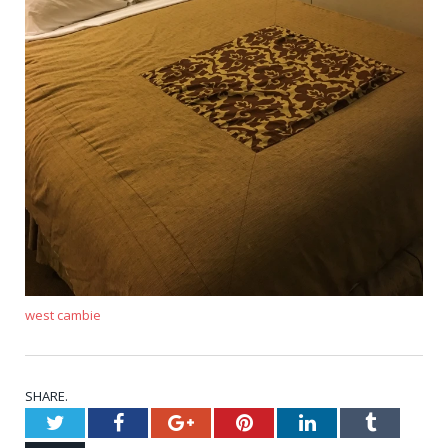
west cambie
SHARE.
Twitter
Facebook
Google+
Pinterest
LinkedIn
Tumblr