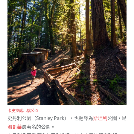
卡皮拉諾吊橋公園
史丹利公園（Stanley Park），也翻譯為
斯坦利
公園，是
溫哥華
最著名的公園。