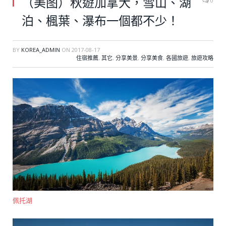
（美图）秋遊加拿大，雪山、湖
0
泊、楓葉、瀑布一個都不少！
BY
KOREA_ADMIN
ON
2017-08-17
住宿推薦
,
其它
,
分享美景
,
分享美食
,
各國旅遊
,
旅遊攻略
佩托湖