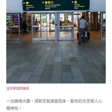
溫哥華國際機場
一出機場大廳，清新空氣撲面而來，藍色的天空使人心
曠神怡。