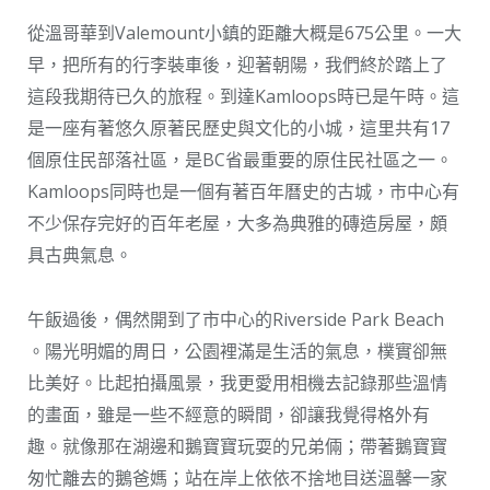
從溫哥華到Valemount小鎮的距離大概是675公里。一大
早，把所有的行李裝車後，迎著朝陽，我們終於踏上了
這段我期待已久的旅程。到達Kamloops時已是午時。這
是一座有著悠久原著民歷史與文化的小城，這里共有17
個原住民部落社區，是BC省最重要的原住民社區之一。
Kamloops同時也是一個有著百年曆史的古城，市中心有
不少保存完好的百年老屋，大多為典雅的磚造房屋，頗
具古典氣息。
午飯過後，偶然開到了市中心的Riverside Park Beach
。陽光明媚的周日，公園裡滿是生活的氣息，樸實卻無
比美好。比起拍攝風景，我更愛用相機去記錄那些溫情
的畫面，雖是一些不經意的瞬間，卻讓我覺得格外有
趣。就像那在湖邊和鵝寶寶玩耍的兄弟倆；帶著鵝寶寶
匆忙離去的鵝爸媽；站在岸上依依不捨地目送溫馨一家