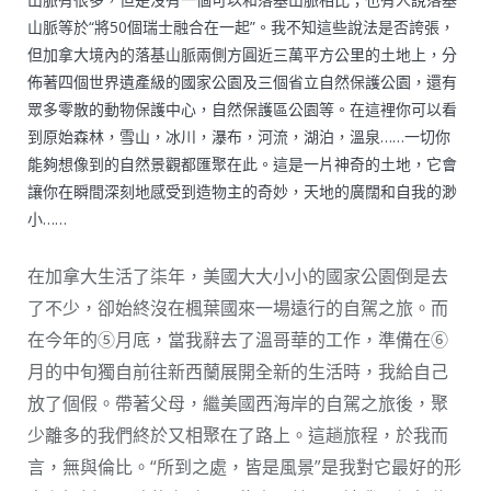
山脈等於“將50個瑞士融合在一起”。我不知這些說法是否誇張，
但加拿大境內的落基山脈兩側方圓近三萬平方公里的土地上，分
佈著四個世界遺產級的國家公園及三個省立自然保護公園，還有
眾多零散的動物保護中心，自然保護區公園等。在這裡你可以看
到原始森林，雪山，冰川，瀑布，河流，湖泊，溫泉……一切你
能夠想像到的自然景觀都匯聚在此。這是一片神奇的土地，它會
讓你在瞬間深刻地感受到造物主的奇妙，天地的廣闊和自我的渺
小……
在加拿大生活了柒年，美國大大小小的國家公園倒是去
了不少，卻始終沒在楓葉國來一場遠行的自駕之旅。而
在今年的⑤月底，當我辭去了溫哥華的工作，準備在⑥
月的中旬獨自前往新西蘭展開全新的生活時，我給自己
放了個假。帶著父母，繼美國西海岸的自駕之旅後，聚
少離多的我們終於又相聚在了路上。這趟旅程，於我而
言，無與倫比。“所到之處，皆是風景”是我對它最好的形