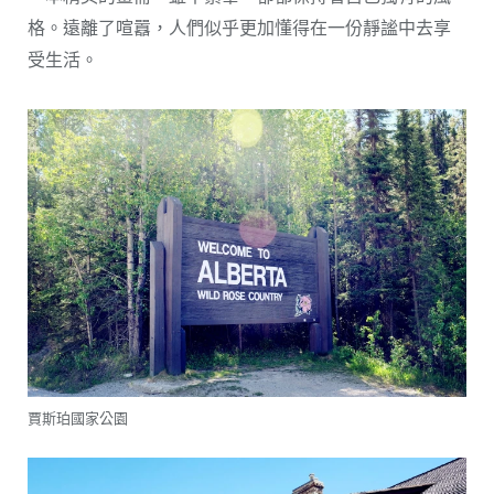
格。遠離了喧囂，人們似乎更加懂得在一份靜謐中去享
受生活。
賈斯珀國家公園