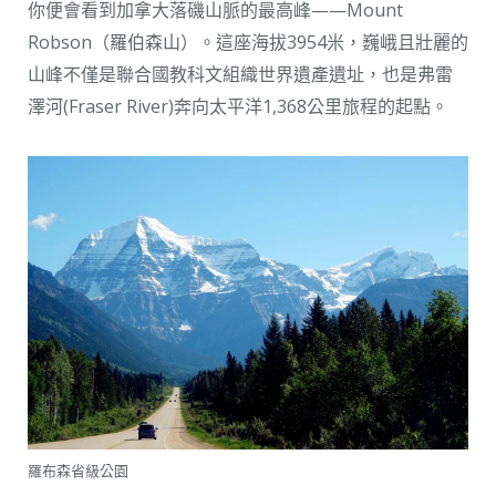
你便會看到加拿大落磯山脈的最高峰——Mount
Robson（羅伯森山）。這座海拔3954米，巍峨且壯麗的
山峰不僅是聯合國教科文組織世界遺產遺址，也是弗雷
澤河(Fraser River)奔向太平洋1,368公里旅程的起點。
羅布森省級公園