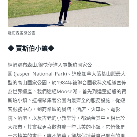
羅布森省級公園
◆ 賈斯伯小鎮◆
經過羅布森山,很快便進入賈斯珀國家公
園 (Jasper National Park)。這座加拿大落基山脈最大
型的高山國家公園，於1984年被聯合國教科文組織宣佈
為世界遺產。我們途經Moose湖，首先到達童話般的賈
斯珀小鎮。這裡聚集著公園內最齊全的服務設施，從遊
客服務中心，到商業區的餐館、酒店、火車站、電影
院、酒吧，以及古老的小教堂等，都涵蓋其中。相比於
大都市，其實我更喜歡游覽一些北美的小鎮，它們像是
一本精美的畫冊，雖不繁華，卻都保持著自己獨有的風