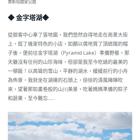
賈斯珀國家公園
◆ 金字塔湖◆
從遊客中心拿了張地圖，我們悠然自得地走在商業大街
上，逛了幾家特色的小店，如願以償地買了頂遮陽的帽
子後，便前往金字塔湖（Pyramid Lake）準備野餐。那
天雖沒有任何的山珍海味，但卻是我至今吃過的最美的
一頓飯！以高聳的雪山，平靜的湖水，緩緩前行的小舟
為佈景，我就坐在湖邊的石頭上，徐徐的清風陣陣吹
來，望著那如畫卷般的山川美景，吃著媽媽準備的粽子
和蔬果，至今難忘……