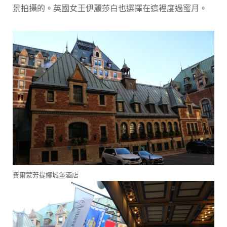
景拍攝的。英國女王伊麗莎白也選擇在這裡度過蜜月。
費爾蒙芳提娜城堡酒店