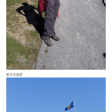
魁北克城堡