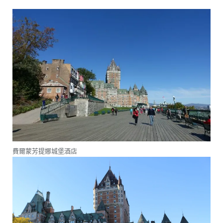
費爾蒙芳提娜城堡酒店