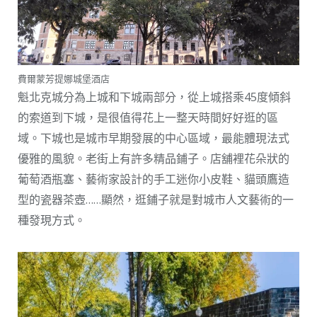
費爾蒙芳提娜城堡酒店
魁北克城分為上城和下城兩部分，從上城搭乘45度傾斜
的索道到下城，是很值得花上一整天時間好好逛的區
域。下城也是城市早期發展的中心區域，最能體現法式
優雅的風貌。老街上有許多精品鋪子。店舖裡花朵狀的
葡萄酒瓶塞、藝術家設計的手工迷你小皮鞋、貓頭鷹造
型的瓷器茶壺……顯然，逛鋪子就是對城市人文藝術的一
種發現方式。