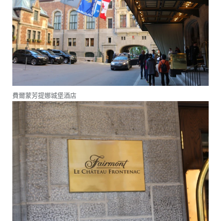
費爾蒙芳提娜城堡酒店