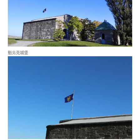
魁北克城堡