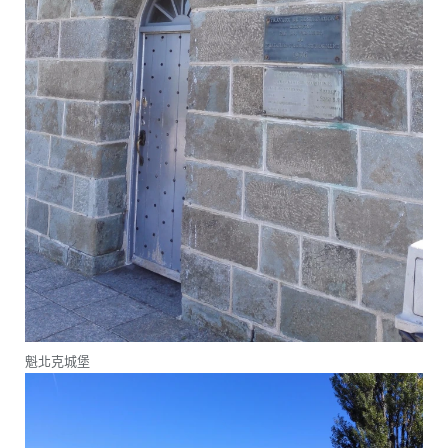
魁北克城堡