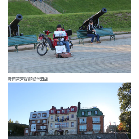
費爾蒙芳提娜城堡酒店