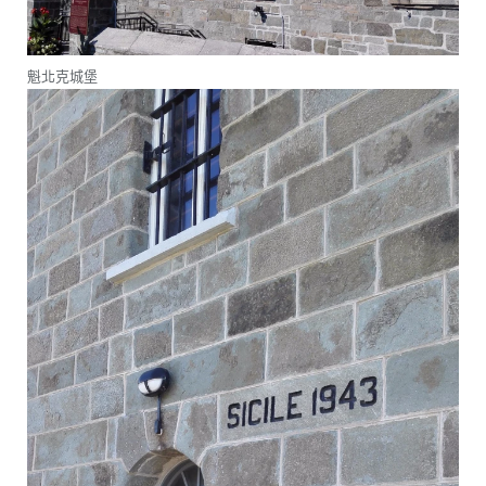
魁北克城堡