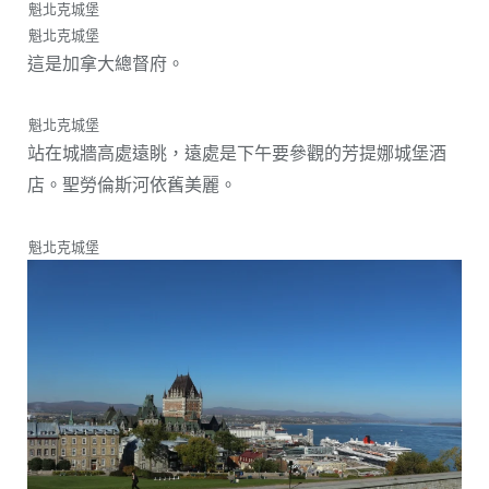
魁北克城堡
魁北克城堡
這是加拿大總督府。
魁北克城堡
站在城牆高處遠眺，遠處是下午要參觀的芳提娜城堡酒
店。聖勞倫斯河依舊美麗。
魁北克城堡