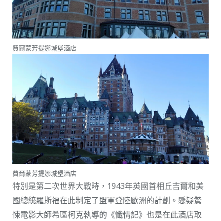
費爾蒙芳提娜城堡酒店
費爾蒙芳提娜城堡酒店
特別是第二次世界大戰時，1943年英國首相丘吉爾和美
國總統羅斯福在此制定了盟軍登陸歐洲的計劃。懸疑驚
悚電影大師希區柯克執導的《懺情記》也是在此酒店取