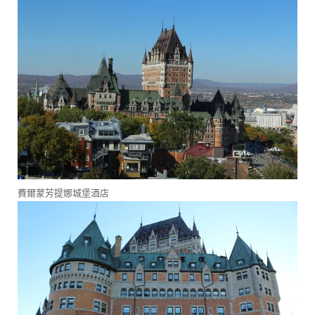
費爾蒙芳提娜城堡酒店