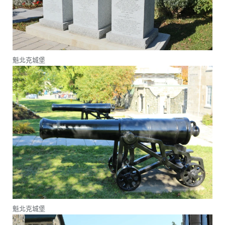
魁北克城堡
魁北克城堡