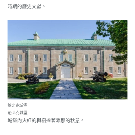
時期的歷史文獻。
魁北克城堡
魁北克城堡
城堡內火紅的楓樹透著濃郁的秋意。