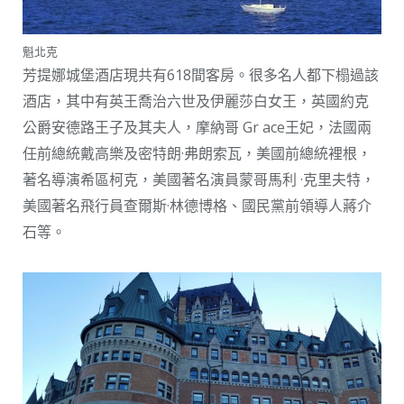
魁北克
芳提娜城堡酒店現共有618間客房。很多名人都下榻過該
酒店，其中有英王喬治六世及伊麗莎白女王，英國約克
公爵安德路王子及其夫人，摩納哥 Gr ace王妃，法國兩
任前總統戴高樂及密特朗·弗朗索瓦，美國前總統裡根，
著名導演希區柯克，美國著名演員蒙哥馬利 ·克里夫特，
美國著名飛行員查爾斯·林德博格、國民黨前領導人蔣介
石等。