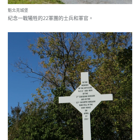
魁北克城堡
紀念一戰犧牲的22軍團的士兵和軍官。