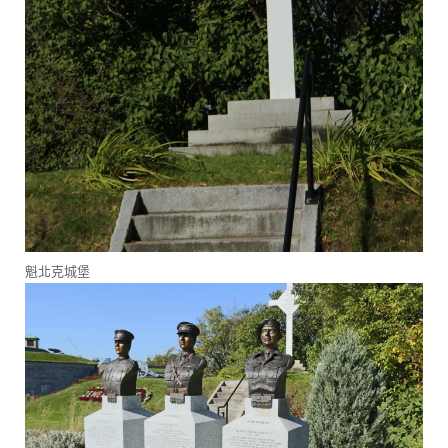
魁北克城堡