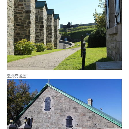
魁北克城堡