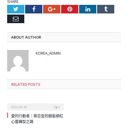
SHARE.
Twitter
Facebook
Google+
Pinterest
LinkedIn
Tumblr
Email
ABOUT AUTHOR
KOREA_ADMIN
RELATED
POSTS
2025-06-30
0
愛的行動者：葉亞宜的銀髮網紅
心靈轉型之路