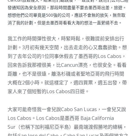
發通知因為安全原因，那段時間盡量不要去墨西哥出差，旅遊。
想想他們公司畢竟是500強的公司，應該不會無的放矢，無奈取
消了我的計劃。但是去墨西哥看看大海的想法一直縈繞不去。
我工作的時間彈性很大，時緊時鬆，很難提前安排出行
計劃。3月初有幾天空閒，出去走走的心又蠢蠢欲動。想
到了去年公司的1位同事休假去了墨西哥的Los Cabos，
回來告訴我那裡很美，比Cancun漂亮，也很安全。看看
距離，也不是很遠，離洛杉磯或者聖地亞哥的飛行時間
大概在2個小時。就這樣定了，週四買票，週五出發，帶
家人來了個短暫的Los Cabos四日遊。
大家可能奇怪我一會兒說Cabo San Lucas，一會兒又說
Los Cabos。Los Cabos是墨西哥 Baja California
Sur（也稱下加利福尼亞半島）最南端渡假勝地的總稱，
包括:San Jose del Cabo，Cabo San Lucas及兩個地方之