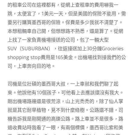
的租車公司在這裡都有，從網上查租車的費用嚇我一
跳，太便宜了，1美元一天，但是美國的保險不能用，需
要另行購買墨西哥的保險。保費是多少我就不清楚了。
本想租輛車自己開，但想想路不熟悉，還是算了。從網
上找了一家負責機場接送的公司，包了一輛大型
SUV（SUBURBAN），往返接送加上30分鐘Groceries
shopping stop費用是165美金。出機場找到接我們的公
司，上車奔向目的地。
司機是位壯碩的墨西哥大叔，一上車就和我們聊了起
來。他說他有10個孩子，可他看上去應該還沒有我大。
剛出機場路邊還是很荒涼，山上光禿禿的，除了仙人掌
就是其它耐旱植物，見不到什麼綠樹。公路還不錯，司
機告訴我是剛開通的高速公路。路上車並不是很多，路
過收費站時我看了一眼，有兩個標價，墨西哥比索和美