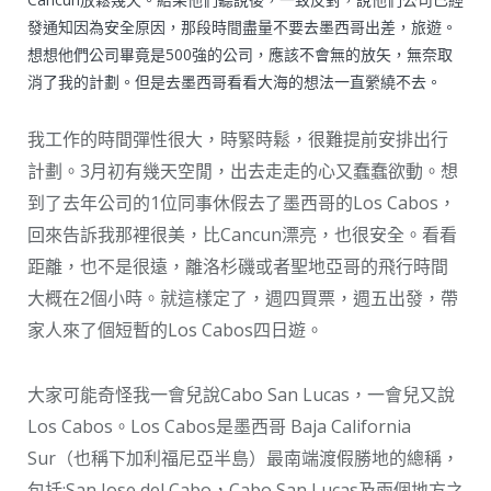
發通知因為安全原因，那段時間盡量不要去墨西哥出差，旅遊。
想想他們公司畢竟是500強的公司，應該不會無的放矢，無奈取
消了我的計劃。但是去墨西哥看看大海的想法一直縈繞不去。
我工作的時間彈性很大，時緊時鬆，很難提前安排出行
計劃。3月初有幾天空閒，出去走走的心又蠢蠢欲動。想
到了去年公司的1位同事休假去了墨西哥的Los Cabos，
回來告訴我那裡很美，比Cancun漂亮，也很安全。看看
距離，也不是很遠，離洛杉磯或者聖地亞哥的飛行時間
大概在2個小時。就這樣定了，週四買票，週五出發，帶
家人來了個短暫的Los Cabos四日遊。
大家可能奇怪我一會兒說Cabo San Lucas，一會兒又說
Los Cabos。Los Cabos是墨西哥 Baja California
Sur（也稱下加利福尼亞半島）最南端渡假勝地的總稱，
包括:San Jose del Cabo，Cabo San Lucas及兩個地方之