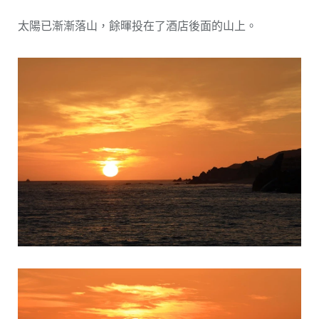
太陽已漸漸落山，餘暉投在了酒店後面的山上。