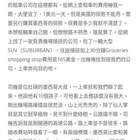
的租車公司在這裡都有，從網上查租車的費用嚇我一
跳，太便宜了，1美元一天，但是美國的保險不能用，需
要另行購買墨西哥的保險。保費是多少我就不清楚了。
本想租輛車自己開，但想想路不熟悉，還是算了。從網
上找了一家負責機場接送的公司，包了一輛大型
SUV（SUBURBAN），往返接送加上30分鐘Groceries
shopping stop費用是165美金。出機場找到接我們的公
司，上車奔向目的地。
司機是位壯碩的墨西哥大叔，一上車就和我們聊了起
來。他說他有10個孩子，可他看上去應該還沒有我大。
剛出機場路邊還是很荒涼，山上光禿禿的，除了仙人掌
就是其它耐旱植物，見不到什麼綠樹。公路還不錯，司
機告訴我是剛開通的高速公路。路上車並不是很多，路
過收費站時我看了一眼，有兩個標價，墨西哥比索和美