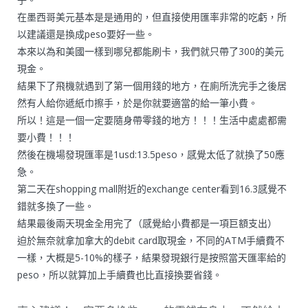
在墨西哥美元基本是是通用的，但直接使用匯率非常的吃虧，所
以建議還是換成peso要好一些。
本來以為和美國一樣到哪兒都能刷卡，我們就只帶了300的美元
現金。
結果下了飛機就遇到了第一個用錢的地方，在廁所洗完手之後居
然有人給你遞紙巾擦手，於是你就要適當的給一筆小費。
所以！這是一個一定要隨身帶零錢的地方！！！生活中處處都需
要小費！！！
然後在機場發現匯率是1usd:13.5peso，感覺太低了就換了50應
急。
第二天在shopping mall附近的exchange center看到16.3感覺不
錯就多換了一些。
結果最後兩天現金全用完了（感覺給小費都是一項巨額支出）
迫於無奈就拿加拿大的debit card取現金，不同的ATM手續費不
一樣，大概是5-10%的樣子，結果發現銀行是按照當天匯率給的
peso，所以就算加上手續費也比直接換要省錢。