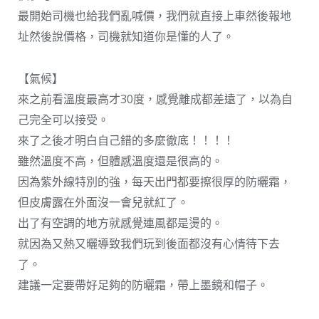
最開始司機也給我們亂喊價，我們就直接上車然後報地
址然後說價格，司機就知道你是懂的人了。
【氣候】
來之前看溫度最高才30度，感覺離成都差遠了，以為自
己完全可以接受。
來了之後才明白自己錯的多麼徹底！！！！
雖然溫度不高，但體感溫度還是很高的。
因為紫外線特別的強，每天出門都要擦很厚的防曬霜，
但皮膚露在外面沒一會兒就紅了。
出了有空調的地方就感覺連風都是燙的。
就因為又熱又曬導致我們玩到後面都沒有心情待下去
了。
建議一定要帶好足夠的防曬霜，帶上墨鏡和帽子。