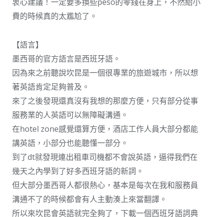
衷心建議！一定要多換些peso的零錢在身上，不然給小
費的時候真的太尷尬了。
【語言】
墨西哥的官方語言是西班牙語。
因為來之前聽說坎昆是一個很專業的旅遊城市，所以想
著英語肯定足夠普及。
來了之後發現還真沒有我想的那麼方便，只有部分從事
服務業的人英語可以無障礙溝通。
在hotel zone感覺還算方便，酒店工作人員大部分都能
講英語，小部分也能聽懂一部分。
到了dt就發現連出租車司機都不會說英語，逼得我們在
幾天之內學到了好多西班牙語的新詞。
但大部分墨西哥人都很熱心，基本是每次在我和服務員
溝通不了的時候都會有人主動湊上來當翻譯。
所以來坎昆會英語就完全夠了，下載一個西班牙語詞典