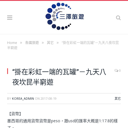
»
»
»
Home
各國旅遊
其它
“掛在彩虹一端的瓦罐”－九天八夜坎昆
半窮遊
“掛在彩虹一端的瓦罐”－九天八
0
夜坎昆半窮遊
BY
KOREA_ADMIN
ON
2017-08-19
其它
【貨幣】
墨西哥的通用貨幣貨幣是peso，跟usd的匯率大概是1:17.8的樣
子。