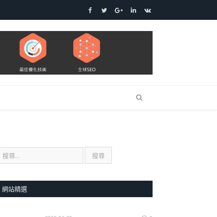
Facebook
Twitter
Google+
LinkedIn
VK
網站精選