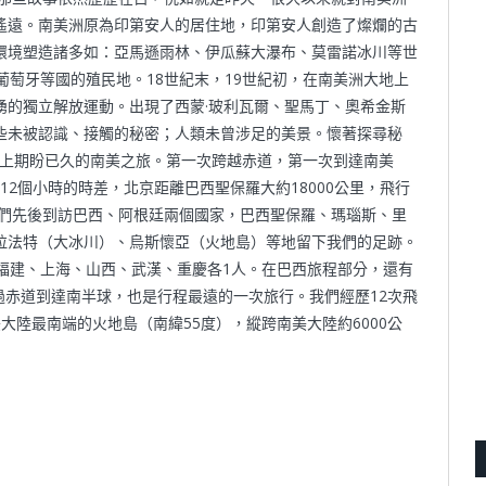
遙遠。南美洲原為印第安人的居住地，印第安人創造了燦爛的古
環境塑造諸多如：亞馬遜雨林、伊瓜蘇大瀑布、莫雷諾冰川等世
葡萄牙等國的殖民地。18世紀末，19世紀初，在南美洲大地上
湧的獨立解放運動。出現了西蒙·玻利瓦爾、聖馬丁、奧希金斯
些未被認識、接觸的秘密；人類未曾涉足的美景。懷著探尋秘
同踏上期盼已久的南美之旅。第一次跨越赤道，第一次到達南美
12個小時的時差，北京距離巴西聖保羅大約18000公里，飛行
我們先後到訪巴西、阿根廷兩個國家，巴西聖保羅、瑪瑙斯、里
拉法特（大冰川）、烏斯懷亞（火地島）等地留下我們的足跡。
福建、上海、山西、武漢、重慶各1人。在巴西旅程部分，還有
越過赤道到達南半球，也是行程最遠的一次旅行。我們經歷12次飛
大陸最南端的火地島（南緯55度），縱跨南美大陸約6000公