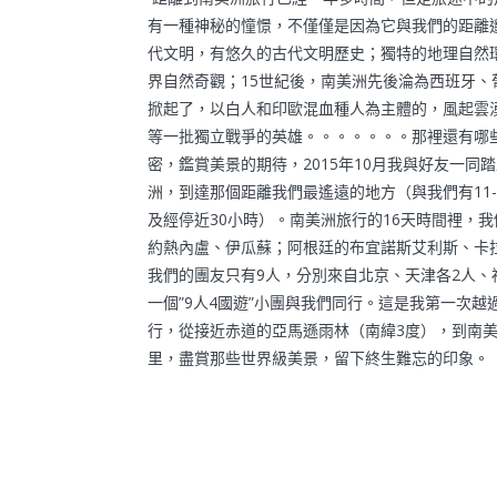
有一種神秘的憧憬，不僅僅是因為它與我們的距離
代文明，有悠久的古代文明歷史；獨特的地理自然
界自然奇觀；15世紀後，南美洲先後淪為西班牙、
掀起了，以白人和印歐混血種人為主體的，風起雲
等一批獨立戰爭的英雄。。。。。。。那裡還有哪
密，鑑賞美景的期待，2015年10月我與好友一
洲，到達那個距離我們最遙遠的地方（與我們有11-
及經停近30小時）。南美洲旅行的16天時間裡，
約熱內盧、伊瓜蘇；阿根廷的布宜諾斯艾利斯、卡
我們的團友只有9人，分別來自北京、天津各2人、
一個”9人4國遊”小團與我們同行。這是我第一次
行，從接近赤道的亞馬遜雨林（南緯3度），到南美
里，盡賞那些世界級美景，留下終生難忘的印象。