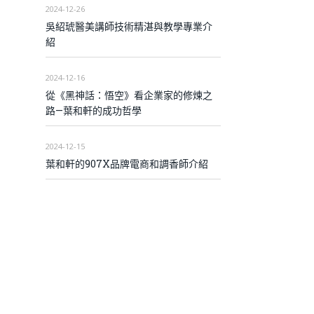
2024-12-26
吳紹琥醫美講師技術精湛與教學專業介
紹
2024-12-16
從《黑神話：悟空》看企業家的修煉之
路—葉和軒的成功哲學
2024-12-15
葉和軒的907X品牌電商和調香師介紹