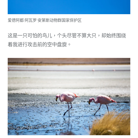
爱德阿都·阿瓦罗·安第斯动物群国家保护区
这是一只可怕的鸟儿，个头尽管不算大只，却始终围绕
着我进行攻击前的空中盘旋。