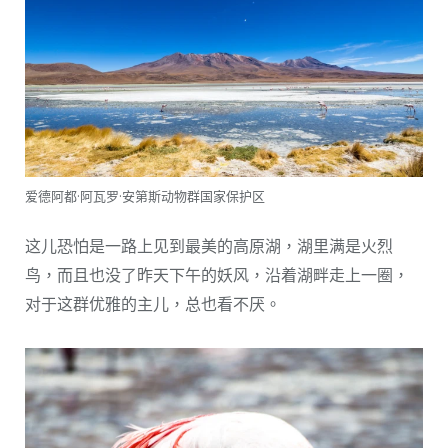
爱德阿都·阿瓦罗·安第斯动物群国家保护区
这儿恐怕是一路上见到最美的高原湖，湖里满是火烈
鸟，而且也没了昨天下午的妖风，沿着湖畔走上一圈，
对于这群优雅的主儿，总也看不厌。