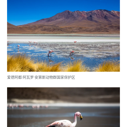
爱德阿都·阿瓦罗·安第斯动物群国家保护区