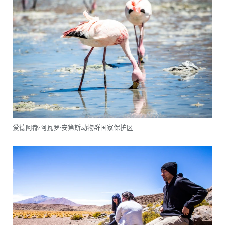
爱德阿都·阿瓦罗·安第斯动物群国家保护区