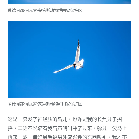
爱德阿都·阿瓦罗·安第斯动物群国家保护区
爱德阿都·阿瓦罗·安第斯动物群国家保护区
这是一只发了神经质的鸟儿，也许是我的长焦过于招
摇，二话不说瞄着我高声鸣叫冲了过来，躲过一波马上
再来一波，幸好最后被另外感兴趣的东西吸引，我才不