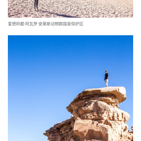
爱德阿都·阿瓦罗·安第斯动物群国家保护区