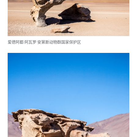
爱德阿都·阿瓦罗·安第斯动物群国家保护区