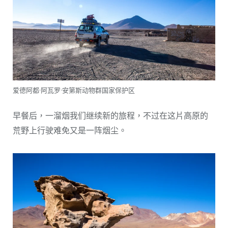
爱德阿都·阿瓦罗·安第斯动物群国家保护区
早餐后，一溜烟我们继续新的旅程，不过在这片高原的
荒野上行驶难免又是一阵烟尘。