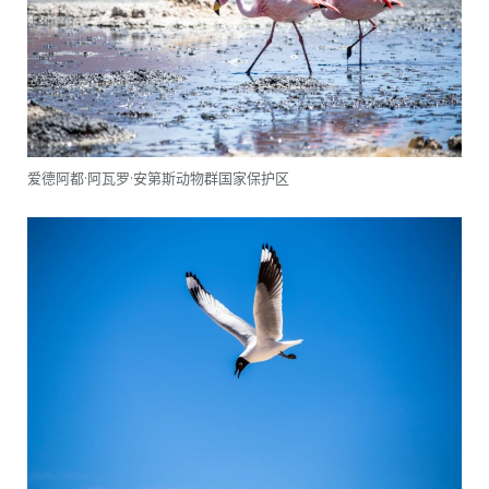
爱德阿都·阿瓦罗·安第斯动物群国家保护区