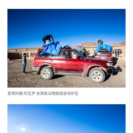
爱德阿都·阿瓦罗·安第斯动物群国家保护区