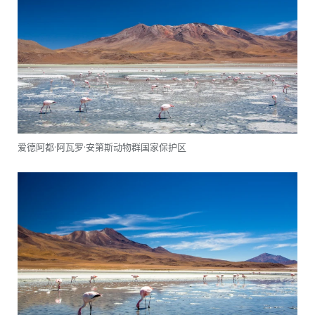
爱德阿都·阿瓦罗·安第斯动物群国家保护区