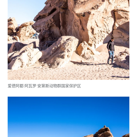
爱德阿都·阿瓦罗·安第斯动物群国家保护区