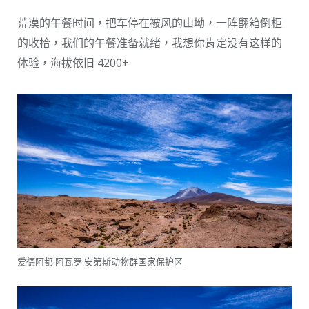
荒漠的午餐时间，把车停在被风的山坳，一阵翻箱倒柜
的收拾，我们的午餐准备就绪，我想你肯定没有这样的
体验，海拔依旧 4200+
爱德阿都·阿瓦罗·安第斯动物群国家保护区