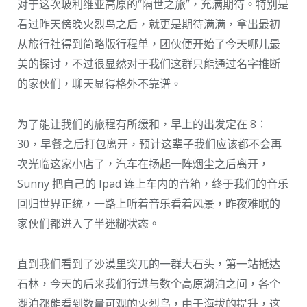
对于这次玻利维亚高原的“隔世之旅”，充满期待。特别是
看过昨天傍晚火烈鸟之后，就更是期待满满，拿出最初
从旅行社得到简略版行程单，团伙便开始了今天哪儿最
美的探讨，不过很显然对于我们这群只能通过名字推断
的家伙们，聊天显得格外不靠谱。
为了能让我们的旅程有所缓和，早上的出发定在 8：
30，早餐之后打包离开，预计这辈子我们应该都不会再
次光临这家小店了，汽车在扬起一阵烟尘之后离开，
Sunny 把自己的 Ipad 连上车内的音箱，终于我们的音乐
回归世界正统，一路上听着音乐看着风景，昨夜难眠的
家伙们都进入了半迷糊状态。
直到我们看到了沙漠里突兀的一群大石头，第一站抵达
石林，今天的后来我们行进与数个高原湖泊之间，各个
湖泊都能看到数量可观的火烈鸟，由于海拔的提升，这