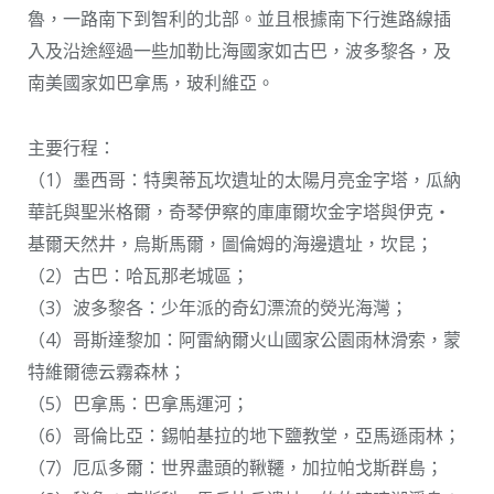
魯，一路南下到智利的北部。並且根據南下行進路線插
入及沿途經過一些加勒比海國家如古巴，波多黎各，及
南美國家如巴拿馬，玻利維亞。
主要行程：
（1）墨西哥：特奧蒂瓦坎遺址的太陽月亮金字塔，瓜納
華託與聖米格爾，奇琴伊察的庫庫爾坎金字塔與伊克・
基爾天然井，烏斯馬爾，圖倫姆的海邊遺址，坎昆；
（2）古巴：哈瓦那老城區；
（3）波多黎各：少年派的奇幻漂流的熒光海灣；
（4）哥斯達黎加：阿雷納爾火山國家公園雨林滑索，蒙
特維爾德云霧森林；
（5）巴拿馬：巴拿馬運河；
（6）哥倫比亞：錫帕基拉的地下鹽教堂，亞馬遜雨林；
（7）厄瓜多爾：世界盡頭的鞦韆，加拉帕戈斯群島；