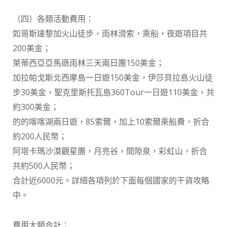
（四）各類活動費用：
如哥斯達黎加火山徒步，雨林滑索，乘船，夜遊項目共
200美金；
萊蒂西亞亞馬遜雨林三天兩日團150美金；
加拉帕戈斯北西摩島一日遊150美金，伊莎貝拉島火山徒
步30美金，聖克里斯托瓦島360Tour一日遊110美金，共
約300美金；
的的喀喀湖兩日遊，85索爾，加上10索爾乘船費，折合
約200人民幣；
阿塔卡瑪沙漠觀星團，月亮谷，間隙泉，彩虹山，折合
共約500人民幣；
合計近6000元。詳細各項列於下面每個國家的干貨攻略
中。
費用大類合計：