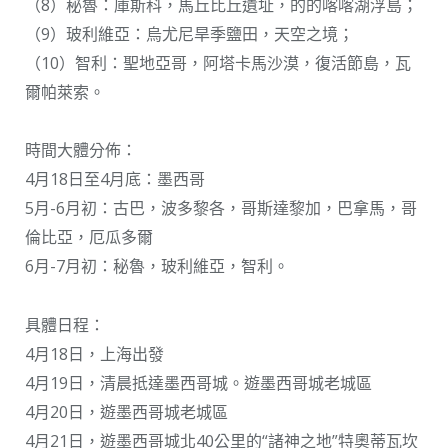
（8）秘魯：庫斯科，馬丘比丘遺址，的的喀喀湖浮島；
（9）玻利維亞：烏尤尼旱季鹽田，天空之境；
（10）智利：聖地亞哥，阿塔卡馬沙漠，復活節島，瓦
爾帕萊索。
時間大體分佈：
4月18日至4月底：墨西哥
5月-6月初：古巴，波多黎各，哥斯達黎加，巴拿馬，哥
倫比亞，厄瓜多爾
6月-7月初：秘魯，玻利維亞，智利。
具體日程：
4月18日，上海出發
4月19日，清晨抵達墨西哥城。遊墨西哥城老城區
4月20日，遊墨西哥城老城區
4月21日，遊墨西哥城北40公里的“諸神之地”特奧蒂瓦坎