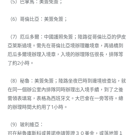
（5）巴拿馬：美簽免簽；
（6）哥倫比亞：美簽免簽；
（7）厄瓜多爾：中國護照免簽；陸路從哥倫比亞的伊皮
亞萊斯過境。需先在哥倫比亞境辦理離境章，再過橋到
厄瓜多爾境辦理入境章，入境的辦理隊伍很長，排隊等
了約2小時。
（8）秘魯：美簽免簽；陸路坐夜巴時到邊境檢查站，就
在同一個辦公室內排隊同時辦理出入境手續，到了之後
需領表填寫，表格為西班牙文。大巴會在一旁等待。總
的辦理時間大約用了1小時。
（9）玻利維亞：
可在秘魯庫斯科或普諾申請簽證３０美金，或落地簽１