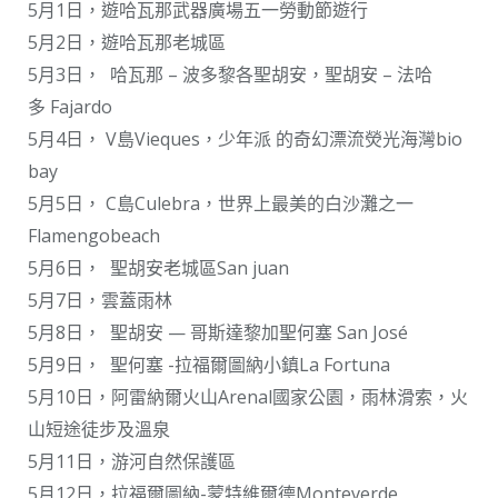
5月1日，遊哈瓦那武器廣場五一勞動節遊行
5月2日，遊哈瓦那老城區
5月3日， 哈瓦那 – 波多黎各聖胡安，聖胡安 – 法哈
多 Fajardo
5月4日， V島Vieques，少年派 的奇幻漂流熒光海灣bio
bay
5月5日， C島Culebra，世界上最美的白沙灘之一
Flamengobeach
5月6日， 聖胡安老城區San juan
5月7日，雲蓋雨林
5月8日， 聖胡安 — 哥斯達黎加聖何塞 San José
5月9日， 聖何塞 -拉福爾圖納小鎮La Fortuna
5月10日，阿雷納爾火山Arenal國家公園，雨林滑索，火
山短途徒步及溫泉
5月11日，游河自然保護區
5月12日，拉福爾圖納-蒙特維爾德Monteverde