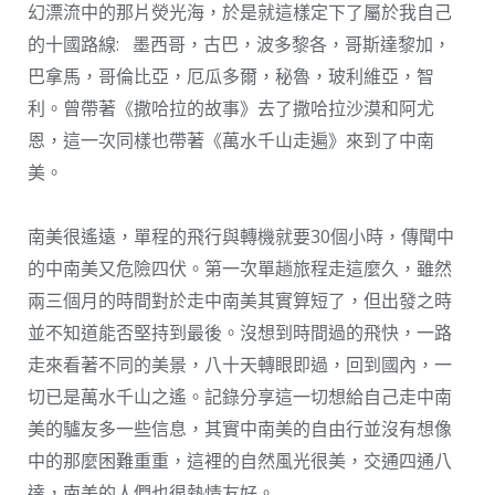
幻漂流中的那片熒光海，於是就這樣定下了屬於我自己
的十國路線: 墨西哥，古巴，波多黎各，哥斯達黎加，
巴拿馬，哥倫比亞，厄瓜多爾，秘魯，玻利維亞，智
利。曾帶著《撒哈拉的故事》去了撒哈拉沙漠和阿尤
恩，這一次同樣也帶著《萬水千山走遍》來到了中南
美。
南美很遙遠，單程的飛行與轉機就要30個小時，傳聞中
的中南美又危險四伏。第一次單趟旅程走這麼久，雖然
兩三個月的時間對於走中南美其實算短了，但出發之時
並不知道能否堅持到最後。沒想到時間過的飛快，一路
走來看著不同的美景，八十天轉眼即過，回到國內，一
切已是萬水千山之遙。記錄分享這一切想給自己走中南
美的驢友多一些信息，其實中南美的自由行並沒有想像
中的那麼困難重重，這裡的自然風光很美，交通四通八
達，南美的人們也很熱情友好。