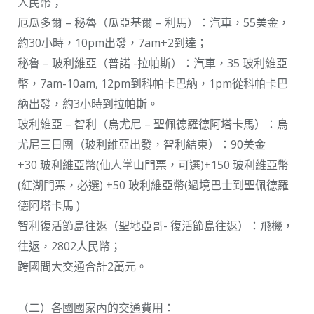
人民幣；
厄瓜多爾 – 秘魯（瓜亞基爾 – 利馬）：汽車，55美金，
約30小時，10pm出發，7am+2到達；
秘魯 – 玻利維亞（普諾 -拉帕斯）：汽車，35 玻利維亞
幣，7am-10am, 12pm到科帕卡巴納，1pm從科帕卡巴
納出發，約3小時到拉帕斯。
玻利維亞 – 智利（烏尤尼 – 聖佩德羅德阿塔卡馬）：烏
尤尼三日團（玻利維亞出發，智利結束）：90美金
+30 玻利維亞幣(仙人掌山門票，可選)+150 玻利維亞幣
(紅湖門票，必選) +50 玻利維亞幣(過境巴士到聖佩德羅
德阿塔卡馬 )
智利復活節島往返（聖地亞哥- 復活節島往返）：飛機，
往返，2802人民幣；
跨國間大交通合計2萬元。
（二）各國國家內的交通費用：