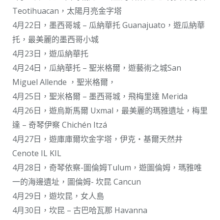
Teotihuacan，太陽月亮金字塔
4月22日，墨西哥城 – 瓜納華托 Guanajuato，遊瓜納華
托，最美麗的墨西哥小城
4月23日，遊瓜納華托
4月24日，瓜納華托 – 聖米格爾，遊藝術之城San
Miguel Allende ，聖米格爾，
4月25日，聖米格爾 – 墨西哥城，飛梅里達 Merida
4月26日，遊烏斯馬爾 Uxmal，最美麗的瑪雅遺址，梅里
達 – 奇琴伊察 Chichén Itzá
4月27日，遊庫庫爾坎金字塔，伊克・基爾天然井
Cenote IL KIL
4月28日，奇琴依察-圖倫姆Tulum，遊圖倫姆，瑪雅唯
一的海邊遺址，圖倫姆- 坎昆 Cancun
4月29日，遊坎昆，女人島
4月30日，坎昆 – 古巴哈瓦那 Havanna