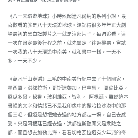
《八十天環遊地球》小時候超迷凡爾納的系列小說，最
喜歡看的就是八十天環遊地球。還記得很多年年正大劇
場最初的黑白譯製片之一就是這部片子，每週追看。這
一次在敲定最後行程之前，就先鎖定了往返機票，嘗試
一次我的八十天環遊中南美，就和書中一樣，一天不
多，一天不少。
《萬水千山走遍》三毛的中南美行紀中去了十個國家，
墨西哥，洪都拉斯，哥斯達黎加，巴拿馬， 哥倫比亞，
厄瓜多爾，秘魯，玻利維亞，智利， 阿根廷。雖然這本
書裡的文字和情緒已不是我印像中的撒哈拉沙漠中的那
個三毛，但還是想把她去過的地方都走一遍，自己去感
受。只是阿根廷已經去過，洪都拉斯聽聞又是危險之
都，而且想去加勒比海，看看切格瓦拉還有少年派的奇