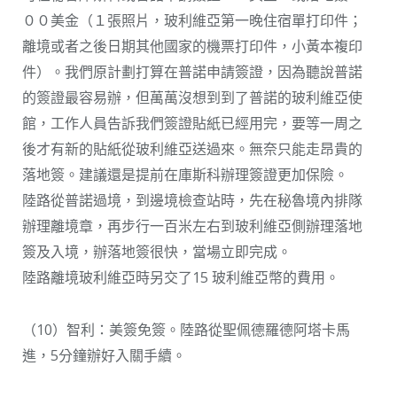
００美金（１張照片，玻利維亞第一晚住宿單打印件；
離境或者之後日期其他國家的機票打印件，小黃本複印
件）。我們原計劃打算在普諾申請簽證，因為聽說普諾
的簽證最容易辦，但萬萬沒想到到了普諾的玻利維亞使
館，工作人員告訴我們簽證貼紙已經用完，要等一周之
後才有新的貼紙從玻利維亞送過來。無奈只能走昂貴的
落地簽。建議還是提前在庫斯科辦理簽證更加保險。
陸路從普諾過境，到邊境檢查站時，先在秘魯境內排隊
辦理離境章，再步行一百米左右到玻利維亞側辦理落地
簽及入境，辦落地簽很快，當場立即完成。
陸路離境玻利維亞時另交了15 玻利維亞幣的費用。
（10）智利：美簽免簽。陸路從聖佩德羅德阿塔卡馬
進，5分鐘辦好入關手續。