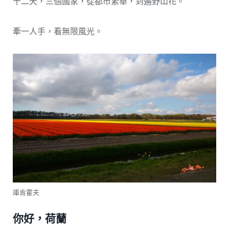
十二天，三個國家，從都市繁華，到遍野山花。
牽一人手，看無限風光。
庫肯霍夫
你好，荷蘭