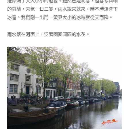
邊停滿了大大小小的船隻。雖然已是初春，但春寒料峭
的荷蘭，天氣一日三變，雨水說來就來，時不時還會下
冰雹。我們剛一出門，黃豆大小的冰粒就從天而降。
雨水落在河面上，泛著圈圈圓圓的水花。