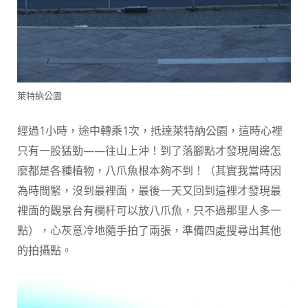
萊特納公園
經過1小時，途中轉乘1次，抵達萊特納公園，這時心裡
只有一股猛勁——往山上沖！到了落腳點才發現周邊怎
麼都是各種植物，八爪魚根本夠不到！（其實我當時因
為時間緊，沒到最裡面，最後一天又回到這裡才發現最
裡面的觀景台有欄杆可以放八爪魚，只不過那里人多一
點），心灰意冷地隨手拍了兩張，準備四處搜尋出其他
的拍攝點。