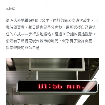
布拉格
從酒店去地鐵站相距2公里，由於郊區公交班次較少，可
我時間寶貴，離日落也是爭分奪秒！果斷選擇自己最信
任的方式——步行去地鐵站。經過20分鐘的長途跋涉，
沿途看了點捷克現代城市的風光，似乎有了些許靈感，
買票也變的無師自通。