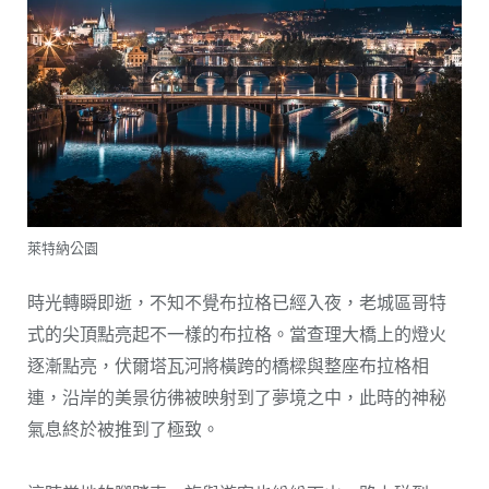
萊特納公園
時光轉瞬即逝，不知不覺布拉格已經入夜，老城區哥特
式的尖頂點亮起不一樣的布拉格。當查理大橋上的燈火
逐漸點亮，伏爾塔瓦河將橫跨的橋樑與整座布拉格相
連，沿岸的美景彷彿被映射到了夢境之中，此時的神秘
氣息終於被推到了極致。