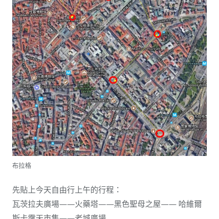
布拉格
先貼上今天自由行上午的行程：
瓦茨拉夫廣場——火藥塔——黑色聖母之屋—— 哈維爾
斯卡露天市集——老城廣場