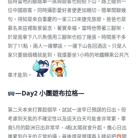
這時當地的腳踏車一族與遊客也紛紛下山，路上碰到一
位中國遊客，同時攝影愛好者便更加親切，簡單閒聊幾
句，得知是來自重慶的一家三口來捷克旅遊，爸爸也是
慕名來這裡取景留念，著實幸福。當時他帶著三腳架，
於是我拿下八爪魚借用三腳架也拍了幾張。時間差不多
到了11點，兩人一邊攀談，一邊下山各回酒店。只是人
家只要過個橋就能到，我還要坐1小時的地鐵轉乘公共汽
車才能到。
—Day2 小團遊布拉格—
第二天本來打算起個早，試試一波早已預謀的日出。但
考慮到天氣的不確定性以及這天白天可能會非常累，畢
竟5月的歐洲日出非常早，4點太陽就會升起。擔心日出
連累到白天的正常拍攝，最後還是選擇再入睡前把
關