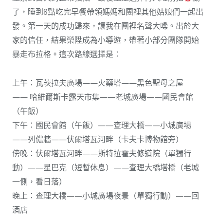
了，睡到8點吃完早餐帶領媽媽和團裡其他姑娘們一起出
發。第一天的成功歸來，讓我在團裡名聲大噪。出於大
家的信任，結果榮陞成為小導遊，帶著小部分團隊開始
暴走布拉格。這次路線選擇是：
上午：瓦茨拉夫廣場——火藥塔——黑色聖母之屋
—— 哈維爾斯卡露天市集——老城廣場——國民會館
（午飯）
下午：國民會館（午飯）——查理大橋——小城廣場
——列儂牆——伏爾塔瓦河畔（卡夫卡博物館旁）
傍晚：伏爾塔瓦河畔——斯特拉霍夫修道院（單獨行
動）——星巴克（短暫休息）——查理大橋塔橋（老城
一側，看日落）
晚上：查理大橋——小城廣場夜景（單獨行動）——回
酒店