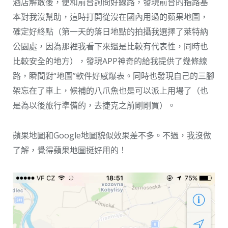
酒店解散後，便和前台詢問好線路，發現前台的指路基
本對我沒幫助，這時打開從沒在國內用過的蘋果地圖，
確定好終點（第一天的落日地點的拍攝我選擇了萊特納
公園處，因為那裡我看下來還是比較有代表性，同時也
比較安全的地方），發現APP神奇的給我提供了幾條線
路，瞬間對“地圖”軟件好感爆表。同時也發現自己的三腳
架忘在了車上，候補的八爪魚也是可以派上用場了（也
是為以後旅行準備的，去捷克之前剛剛買）。
蘋果地圖和Google地圖貌似效果差不多。不過，我沒做
了解，覺得蘋果地圖挺好用的！