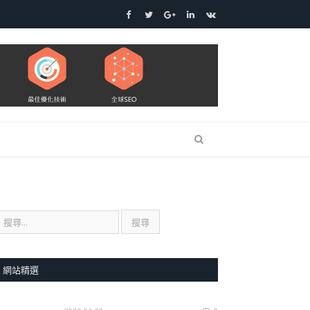
Facebook
Twitter
Google+
LinkedIn
VK
網站精選