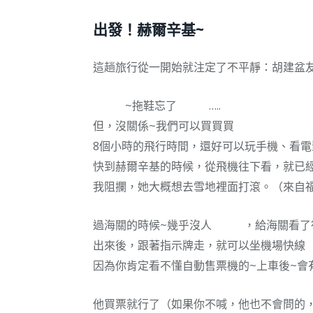
出發！赫爾辛基~
這趟旅行從一開始就注定了不平靜：胡建盆友
~拖鞋忘了
…..
但，沒關係~我們可以買買買
8個小時的飛行時間，還好可以玩手機、看電
快到赫爾辛基的時候，從飛機往下看，就已經
我阻攔，她大概想去雪地裡面打滾。（來自
過海關的時候~幾乎沒人
，給海關看了
出來後，跟著指示牌走，就可以坐機場快線（
因為你肯定看不懂自動售票機的~上車後~會
他買票就行了（如果你不喊，他也不會問的