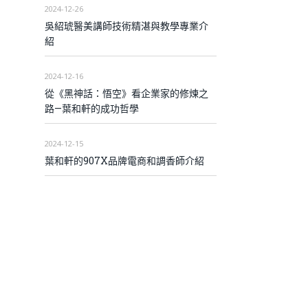
2024-12-26
吳紹琥醫美講師技術精湛與教學專業介
紹
2024-12-16
從《黑神話：悟空》看企業家的修煉之
路—葉和軒的成功哲學
2024-12-15
葉和軒的907X品牌電商和調香師介紹