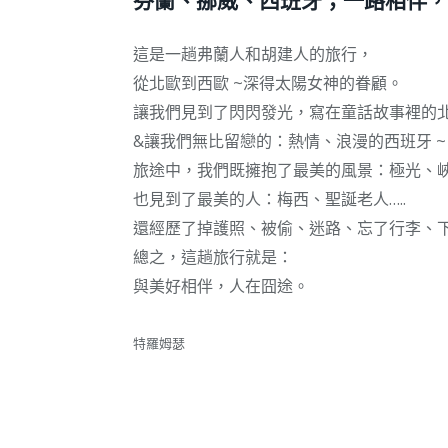
芬蘭、挪威、西班牙；一路相伴，
這是一趟弗蘭人和胡建人的旅行，
從北歐到西歐 ~深得太陽女神的眷顧。
讓我們見到了閃閃發光，寫在童話故事裡的北
&讓我們無比留戀的：熱情、浪漫的西班牙 ~
旅途中，我們既擁抱了最美的風景：極光、峽
也見到了最美的人：梅西、聖誕老人…..
還經歷了掉護照、被偷、迷路、忘了行李、下錯
總之，這趟旅行就是：
與美好相伴，人在囧途。
特羅姆瑟