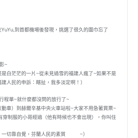
YuYu,到首都機場後發現，挑選了很久的圍巾忘了
影~
是白茫茫的一片~從未見過雪的福建人瘋了~如果不是
福建人民的申訴：瞎扯，我多淡定啊！）
行程單~就什麼都沒問的放行了~
動車）到赫爾辛基中央火車站啦~大家不用急著買票~
有穿制服的小哥經過（他有時候也不會出現），你叫住
，一切靠自覺，芬蘭人民的素質
~）