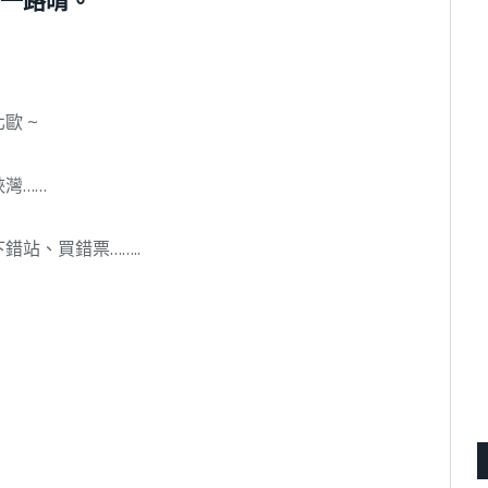
一路晴。
歐 ~
灣……
站、買錯票……..