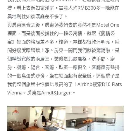
樓，看上去像如家漢庭，畢竟人均RMB300多一晚能在
奧地利住如家漢庭差不多了。
與房東匯合之後，房東領我們去的竟然不是Motel One
裡面，而是後面被擋住的一幢公寓樓，就跟《愛情公
寓》裡面的格局差不多，樓道、電梯都很乾淨明亮，瞬
間好感度蹭蹭蹭上漲。房東一開門我們就被驚艷啦，是
個精緻寬敞的兩居室，裝修是北歐風格，洗手間、廚
房、餐廳、陽台、客廳、臥室一應俱全，客廳還有懸掛
的一個鳥蛋式沙發，坐在裡面超有安全感，這個房子是
我們整個旅程中性價比最高的了！Airbnb搜索D10 Flats
Vienna，房東是Arndt&Jurgen。