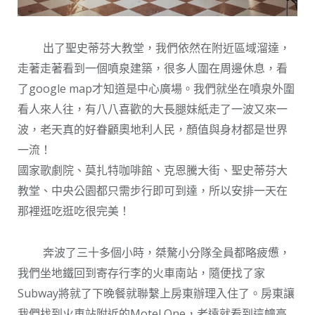
出了聖史蒂芬大教堂，我們依然在附近區域溜達，
走著走著看到一個噴泉建築，很多人圍在周邊休息，看
了google map才知道是中心廣場。我們就坐在噴泉外圍
看人來人往，有八八喜歡的大長腿妹紙走了一波又來一
波，老天真的好眷顧奧地利人民，顏值與身材都是世界
一流！
國家歌劇院、莫扎特咖啡館、克恩騰大街、聖史蒂芬大
教堂、中央公園都只需步行即可到達，所以安排一天在
那裡逛吃逛吃很完美！
奔波了三十多個小時，桀驁小分隊全員都略疲憊，
我們坐地鐵回到寄存行李的火車南站，隨便找了家
Subway將就了下晚餐就聯繫上房東辦理入住了。房東讓
我們找到火車站附近的Motel One，老遠就看到這幢高