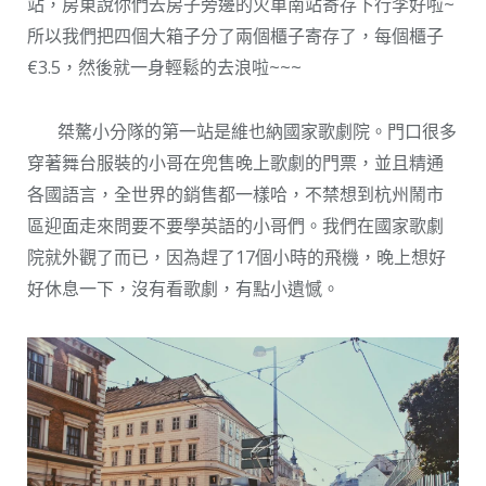
站，房東說你們去房子旁邊的火車南站寄存下行李好啦~
所以我們把四個大箱子分了兩個櫃子寄存了，每個櫃子
€3.5，然後就一身輕鬆的去浪啦~~~
桀驁小分隊的第一站是維也納國家歌劇院。門口很多
穿著舞台服裝的小哥在兜售晚上歌劇的門票，並且精通
各國語言，全世界的銷售都一樣哈，不禁想到杭州鬧市
區迎面走來問要不要學英語的小哥們。我們在國家歌劇
院就外觀了而已，因為趕了17個小時的飛機，晚上想好
好休息一下，沒有看歌劇，有點小遺憾。