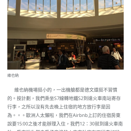
維也納
維也納機場挺小的，一出機艙都是德文還挺不習慣
的。按計劃，我們乘坐S7線轉地鐵S2到達火車南站寄存
行李，之所以沒有先去晚上住宿的地方放行李是因
為。。。歐洲人太懶啦，我們在Airbnb上訂的住宿房東
說要15:00之後才能辦理入住，我們12：30就到達火車南