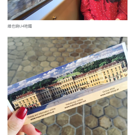
維也納U4地鐵