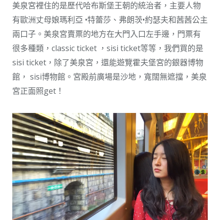
美泉宮裡住的是歷代哈布斯堡王朝的統治者，主要人物
有歐洲丈母娘瑪利亞 •特蕾莎、弗朗茨•約瑟夫和茜茜公主
兩口子。美泉宮賣票的地方在大門入口左手邊，門票有
很多種類，classic ticket ，sisi ticket等等，我們買的是
sisi ticket，除了美泉宮，還能遊覽霍夫堡宮的銀器博物
館， sisi博物館。宮殿前廣場是沙地，寬闊無遮擋，美泉
宮正面照get！