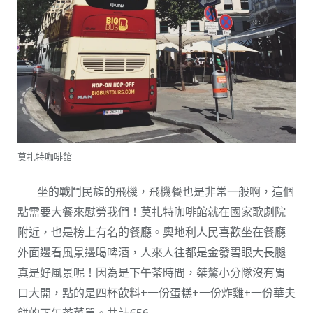
莫扎特咖啡館
坐的戰鬥民族的飛機，飛機餐也是非常一般啊，這個
點需要大餐來慰勞我們！莫扎特咖啡館就在國家歌劇院
附近，也是榜上有名的餐廳。奧地利人民喜歡坐在餐廳
外面邊看風景邊喝啤酒，人來人往都是金發碧眼大長腿
真是好風景呢！因為是下午茶時間，桀驁小分隊沒有胃
口大開，點的是四杯飲料+一份蛋糕+一份炸雞+一份華夫
餅的下午茶菜單。共計€56