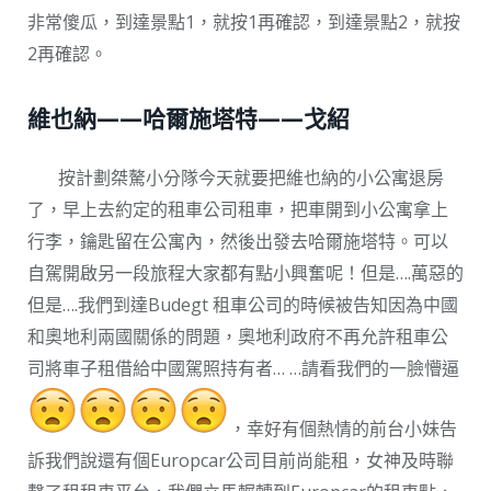
非常傻瓜，到達景點1，就按1再確認，到達景點2，就按
2再確認。
維也納——哈爾施塔特——戈紹
按計劃桀驁小分隊今天就要把維也納的小公寓退房
了，早上去約定的租車公司租車，把車開到小公寓拿上
行李，鑰匙留在公寓內，然後出發去哈爾施塔特。可以
自駕開啟另一段旅程大家都有點小興奮呢！但是….萬惡的
但是….我們到達Budegt 租車公司的時候被告知因為中國
和奧地利兩國關係的問題，奧地利政府不再允許租車公
司將車子租借給中國駕照持有者… …請看我們的一臉懵逼
，幸好有個熱情的前台小妹告
訴我們說還有個Europcar公司目前尚能租，女神及時聯