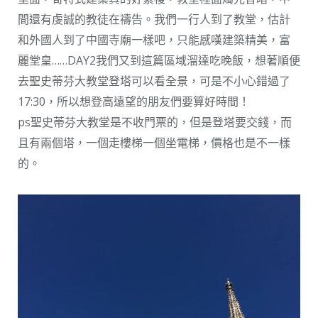
間還有虔誠的教徒在禱告。我們一行人到了教堂，估計
和外國人到了中國寺廟一樣吧，只能感嘆建築精美，富
麗堂皇……DAY2我們又到這篇區域溜達吃晚飯，想著順便
去聖史蒂芬大教堂登塔可以看全景，可是不小心錯過了
17:30，所以想登高遠望的朋友們要算好時間！
ps聖史蒂芬大教堂是不收門票的，但是登塔要交錢，而
且有兩個塔，一個走樓梯一個坐電梯，價格也是不一樣
的。