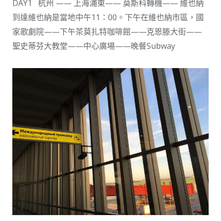
DAY1 杭州 —— 上海浦東—— 莫斯科轉機—— 維也納
到達維也納是當地中午11：00。下午在維也納市區，國
家歌劇院——下午茶莫扎特咖啡館——克恩滕大街——
聖史蒂芬大教堂——中心廣場——晚餐Subway