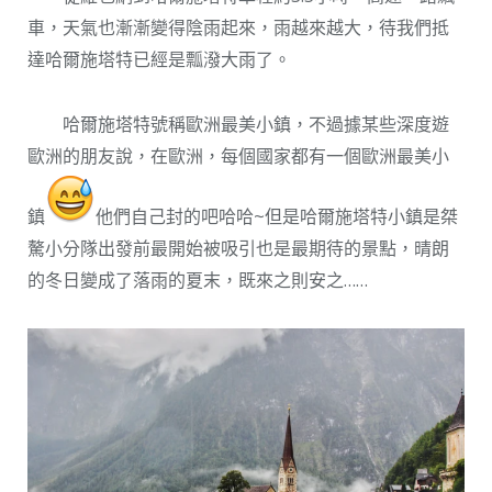
車，天氣也漸漸變得陰雨起來，雨越來越大，待我們抵
達哈爾施塔特已經是瓢潑大雨了。
哈爾施塔特號稱歐洲最美小鎮，不過據某些深度遊
歐洲的朋友說，在歐洲，每個國家都有一個歐洲最美小
鎮
他們自己封的吧哈哈~但是哈爾施塔特小鎮是桀
驁小分隊出發前最開始被吸引也是最期待的景點，晴朗
的冬日變成了落雨的夏末，既來之則安之……