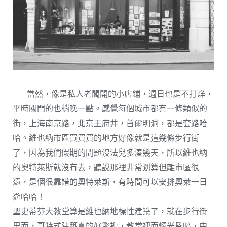
當然，像是私人老闆開的小店鋪，週日也是不打烊，
平時關門的也稍晚一點。感覺每個城市都有一條類似的
街，上海南京路，北京王府井，首爾明洞，都是套路哈
哈。維也納市區買買買的地方好像就是這幾條步行街
了，因為我們假期的問題沒法兒多湊幾天，所以維也納
的奧特萊斯就沒有去，聽說那裡非常划算但離市區很
遠，是個很靠譜的奧特萊斯，有時間可以安排奧萊一日
遊哈哈！
聖史蒂芬大教堂算是維也納地標性建築了，就在步行街
里面，哥特式建築真的好繁複，教堂裡面燭光昏暗，中