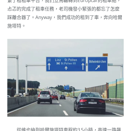
繫了租租車平台，我們立馬輾轉到Europcar的租車點，
忐忑的完成了租車任務，老司機發小緊張的都忘了怎麼
踩離合器了。Anyway，我們成功的租到了車，奔向哈爾
施塔特。
從維也納到哈爾施塔特車程約3.5小時，高速一路飆