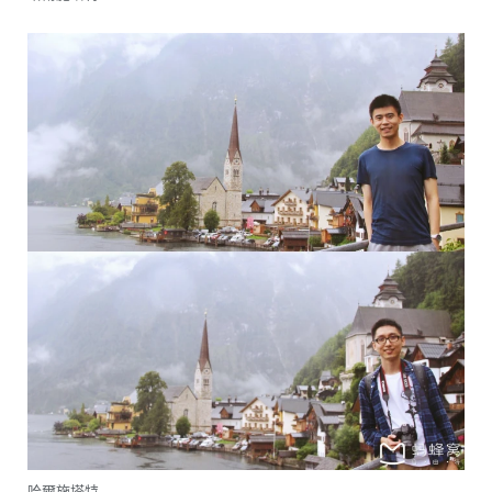
哈爾施塔特