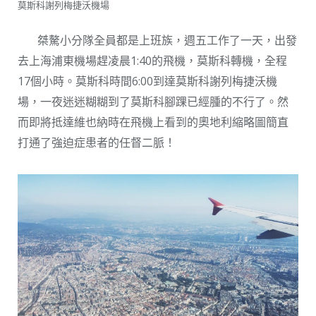
莫斯科謝列梅捷沃機場
桀驁小分隊全員都是上班族，週五工作了一天，出發
去上海浦東機場趕凌晨1:40的飛機，莫斯科轉機，全程
17個小時。莫斯科時間6:00到達莫斯科謝列梅捷沃機
場，一夜迷迷糊糊到了莫斯科腳踝已經腫的不行了。然
而即將抵達維也納時在飛機上看到的奧地利縮略圖簡直
打通了強迫症患者的任督二脈！