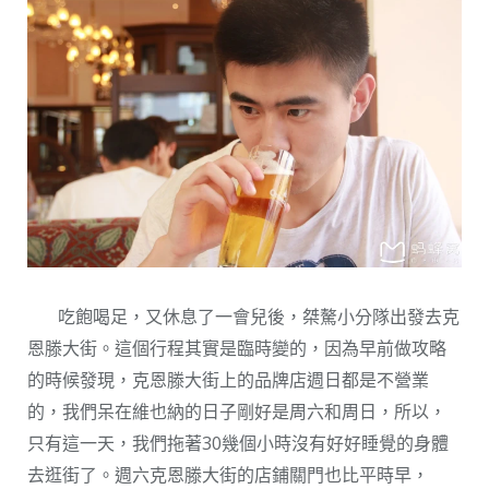
吃飽喝足，又休息了一會兒後，桀驁小分隊出發去克
恩滕大街。這個行程其實是臨時變的，因為早前做攻略
的時候發現，克恩滕大街上的品牌店週日都是不營業
的，我們呆在維也納的日子剛好是周六和周日，所以，
只有這一天，我們拖著30幾個小時沒有好好睡覺的身體
去逛街了。週六克恩滕大街的店鋪關門也比平時早，