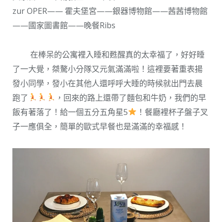
zur OPER—— 霍夫堡宮——銀器博物館——茜茜博物館
——國家圖書館——晚餐Ribs
在棒呆的公寓裡入睡和甦醒真的太幸福了，好好睡
了一大覺，桀驁小分隊又元氣滿滿啦！這裡要著重表揚
發小同學，發小在其他人還呼呼大睡的時候就出門去晨
跑了
，回來的路上還帶了麵包和牛奶，我們的早
飯有著落了！給一個五分五角星5
！餐廳裡杯子盤子叉
子一應俱全，簡單的歐式早餐也是滿滿的幸福感！