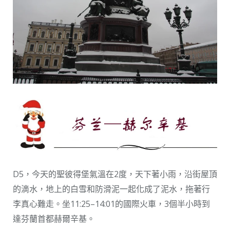
D5，今天的聖彼得堡氣溫在2度，天下著小雨，沿街屋頂
的滴水，地上的白雪和防滑泥一起化成了泥水，拖著行
李真心難走。坐11:25–14:01的國際火車，3個半小時到
達芬蘭首都赫爾辛基。