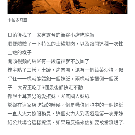
卡帕多奇亞
日落後找了一家有露台的街邊小店吃晚飯
順便體驗了一下特色的土罐燜肉，以及敲開這種一次性
土罐的樣子
開頭視頻的結尾有一段這裡就不放圖了
樓主點了三樣，土罐，烤肉團，還有一個蔬菜沙拉，似
乎任一一樣就能餵飽一個妹紙，兩樣就能撂倒一個漢
子…..大胃王吃了3個最後都快走不動
都說土耳其男的愛撩妹，尤其國人妹紙
燃鵝在這家店吃飯的時候，倒是幾位同胞中的一個妹紙
一直大火力撩服務員，這個火力大到我還是第一次見妹
紙公共場合這樣撩漢，如果是反過來估計要被當流氓了…