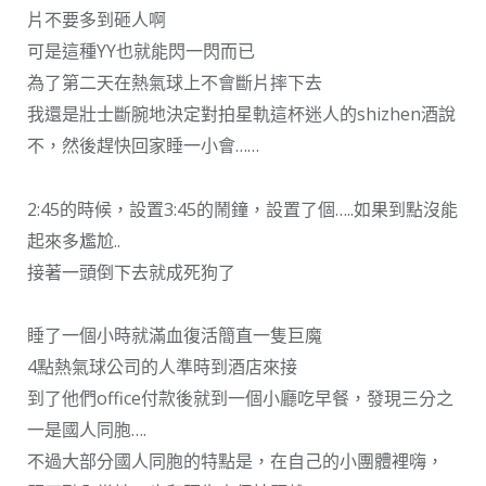
片不要多到砸人啊
可是這種YY也就能閃一閃而已
為了第二天在熱氣球上不會斷片摔下去
我還是壯士斷腕地決定對拍星軌這杯迷人的shizhen酒說
不，然後趕快回家睡一小會……
2:45的時候，設置3:45的鬧鐘，設置了個…..如果到點沒能
起來多尷尬..
接著一頭倒下去就成死狗了
睡了一個小時就滿血復活簡直一隻巨魔
4點熱氣球公司的人準時到酒店來接
到了他們office付款後就到一個小廳吃早餐，發現三分之
一是國人同胞….
不過大部分國人同胞的特點是，在自己的小團體裡嗨，