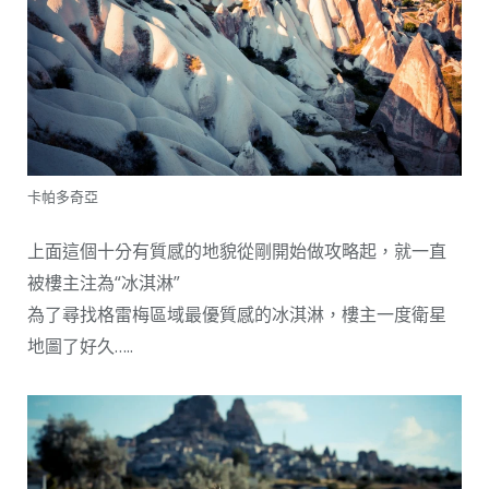
卡帕多奇亞
上面這個十分有質感的地貌從剛開始做攻略起，就一直
被樓主注為“冰淇淋”
為了尋找格雷梅區域最優質感的冰淇淋，樓主一度衛星
地圖了好久…..