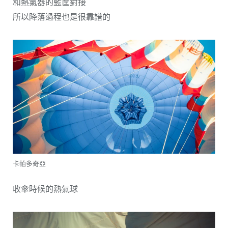
和熱氣器的籃筐對接
所以降落過程也是很靠譜的
卡帕多奇亞
收傘時候的熱氣球