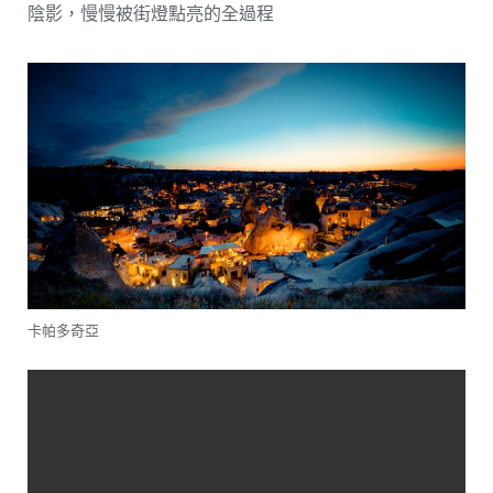
陰影，慢慢被街燈點亮的全過程
卡帕多奇亞