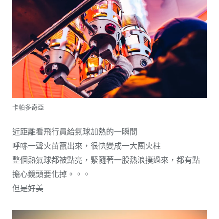
卡帕多奇亞
近距離看飛行員給氣球加熱的一瞬間
呼哧一聲火苗竄出來，很快變成一大團火柱
整個熱氣球都被點亮，緊隨著一股熱浪撲過來，都有點
擔心鏡頭要化掉。。。
但是好美