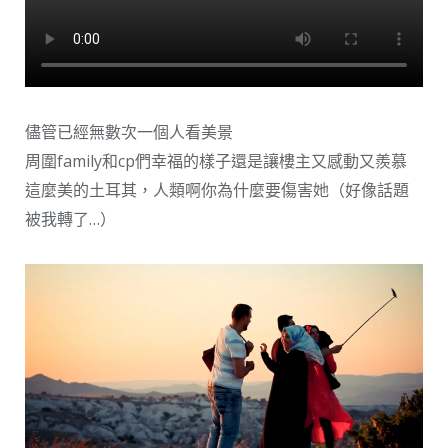
儘管已經無數次一個人看美景
周圍family和cp們幸福的樣子還是讓樓主又感動又羨慕
這麼美的土耳其，人類啊你為什麼要傷害她（好像話題
被我轉了…）