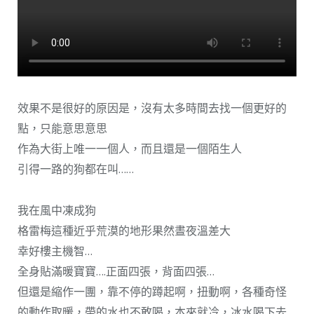
效果不是很好的原因是，沒有太多時間去找一個更好的
點，只能意思意思
作為大街上唯一一個人，而且還是一個陌生人
引得一路的狗都在叫……
我在風中凍成狗
格雷梅這種近乎荒漠的地形果然晝夜溫差大
幸好樓主機智…
全身貼滿暖寶寶….正面四張，背面四張…
但還是縮作一團，靠不停的蹲起啊，扭動啊，各種奇怪
的動作取暖，帶的水也不敢喝，本來就冷，冰水喝下去