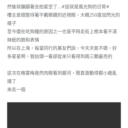
然後就蹦躂著去拍星空了….#這就是風光狗的日常#
樓主是個堅持著不戴眼鏡的近視眼，大概250度加閃光的
樣子
至今還在吃狗糧的原因之一也是平時走街上根本看不清
妹紙的臉和表情
所以在上海，每當同行的基友們說，今天天氣不錯，好
多星星啊，我抬頭一看卻從來只看得到兩三顆最亮的
這次在格雷梅竟然肉眼看到銀河，簡直激動得都小鹿亂
撞了
來走一個