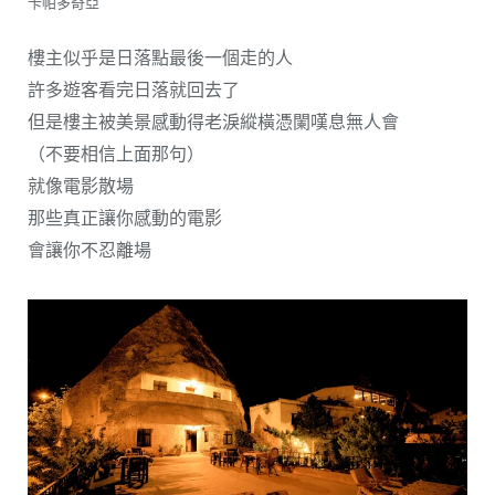
卡帕多奇亞
樓主似乎是日落點最後一個走的人
許多遊客看完日落就回去了
但是樓主被美景感動得老淚縱橫憑闌嘆息無人會
（不要相信上面那句）
就像電影散場
那些真正讓你感動的電影
會讓你不忍離場