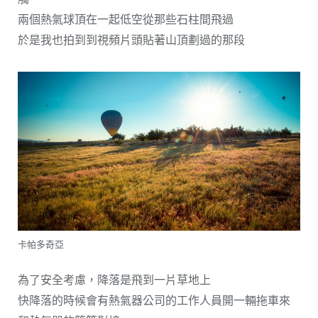
兩個熱氣球頂在一起低空從那些石柱間飛過
於是我也拍到到視頻片頭貼著山頂劃過的那段
卡帕多奇亞
為了安全考慮，降落是飛到一片草地上
快降落的時候會有熱氣器公司的工作人員開一輛拖車來