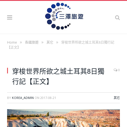
»
»
»
Home
各國旅遊
其它
穿梭世界所欲之城土耳其8日獨行記
【正文】
穿梭世界所欲之城土耳其8日獨
0
行記【正文】
BY
KOREA_ADMIN
ON
2017-08-21
其它