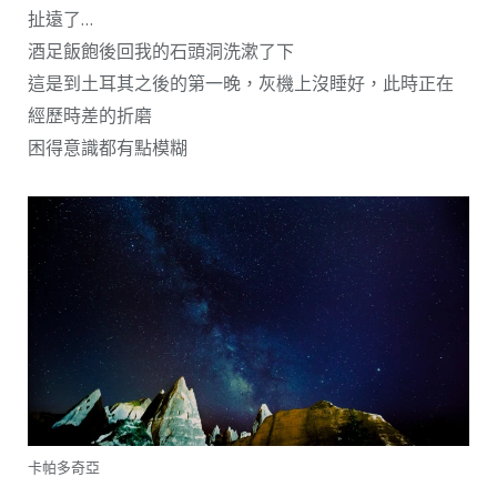
扯遠了…
酒足飯飽後回我的石頭洞洗漱了下
這是到土耳其之後的第一晚，灰機上沒睡好，此時正在
經歷時差的折磨
困得意識都有點模糊
卡帕多奇亞