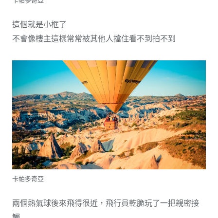
卡帕多奇亞
這個就是小框了
不會像樓主這樣常常被其他人擋住看不到拍不到
卡帕多奇亞
兩個熱氣球後來飛得很近，飛行員乾脆玩了一把親密接
觸