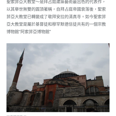
聖索菲亞大教堂～是拜占庭建築藝術最出色的代表作，
以其舉世無雙的圓頂著稱，自拜占庭帝國衰落後，聖索
菲亞大教堂已轉變成了敬拜安拉的清真寺。如今聖索菲
亞大教堂是屬於基督徒和穆罕默德信徒共有的一個宗教
博物館“阿索菲亞博物館”