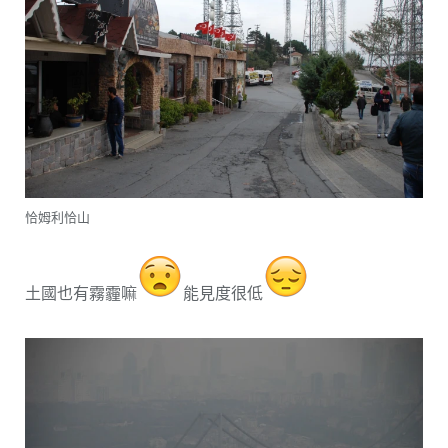
恰姆利恰山
土國也有霧霾嘛
能見度很低