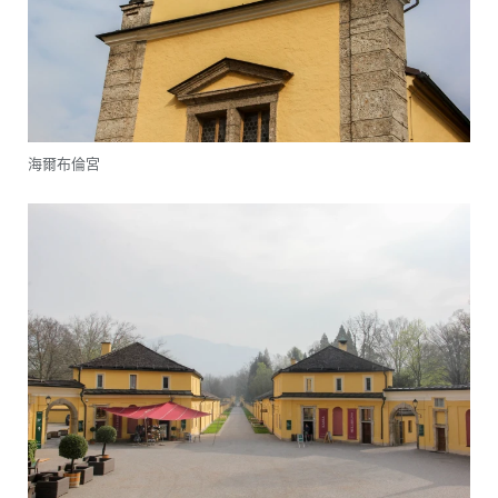
海爾布倫宮