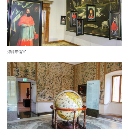
海爾布倫宮