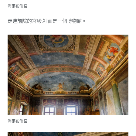
海爾布倫宮
走進前院的宮殿,裡面是一個博物館。
海爾布倫宮