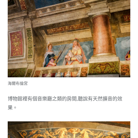
海爾布倫宮
博物館裡有個音樂廳之類的房間,聽說有天然擴音的效
果。