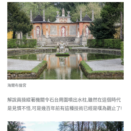
海爾布倫宮
解說員操縱著機關令石台周圍噴出水柱,雖然在這個時代
是見慣不怪,可是幾百年前有這種技術已經是嘆為觀止了!