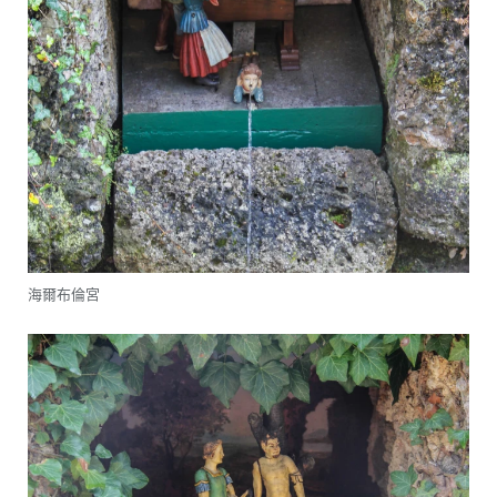
海爾布倫宮