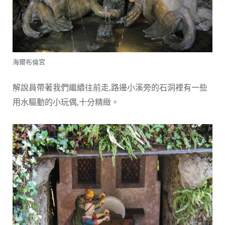
海爾布倫宮
解說員帶著我們繼續往前走,路邊小溪旁的石洞裡有一些
用水驅動的小玩偶,十分精緻。