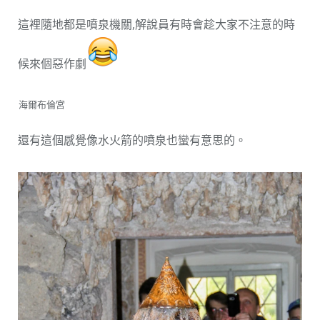
這裡隨地都是噴泉機關,解說員有時會趁大家不注意的時
候來個惡作劇
海爾布倫宮
還有這個感覺像水火箭的噴泉也蠻有意思的。