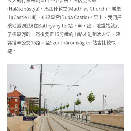
今天的行程是城堡山一帶景點，包括漁人堡
(Halászbástya)、馬加什教堂(Matthias Church)、城堡
山(Castle Hill)、布達皇宮(Buda Castle)。早上，我們搭
乘地鐵2號線在Batthyány tér站下車，出了地鐵站就到
了多瑙河畔，然後要走15分鐘的山路才能到漁人堡，建
議搭車公交16路，至Szentháromság tér站會比較快
捷。