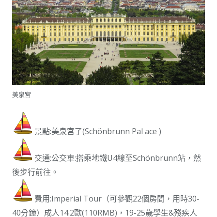
美泉宮
景點:美泉宮了(Schönbrunn Pal ace )
交通:公交車:搭乘地鐵U4線至Schönbrunn站，然
後步行前往。
費用:Imperial Tour（可參觀22個房間，用時30-
40分鐘）成人14.2歐(110RMB)，19-25歲學生&殘疾人