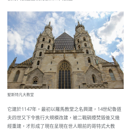
聖斯特凡大教堂
它建於1147年，最初以羅馬教堂之名興建，14世紀魯道
夫四世又下令進行大規模改建，被二戰硝煙焚毀後又幾
經重建，才形成了現在呈現在世人眼前的哥特式大教