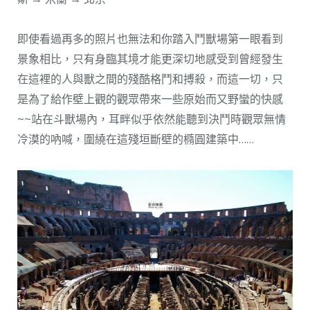
即使看過再多的照片也無法和你踏入鬥獸場第一眼看到
景象相比，只有身臨其境才能更深切地感受到曾經發生
在這裡的人與獸之間的殘酷格鬥和搏殺，而這一切，只
是為了給作壁上觀的觀眾帶來一些原始而又野蠻的快感
~~站在斗獸場內，耳畔似乎依然能聽到決鬥時觀眾無情
冷漠的吶喊，圍繞在這殘垣斷壁的橢圓建築中……