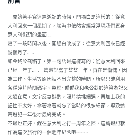
前言
開始著手寫這篇遊記的時候，開場白是這樣的：從意
大利回來一個星期了，腦海中依然會經常浮現我們置身
意大利街頭的畫面……
寫了一段時間以後，開場白改成了：從意大利回來已經
幾個月了……
如今終於截稿了，第一句話是這樣寫的：從意大利回來
已經一年了……一篇遊記寫了整整一年，實在是慚愧，因
為工作、生活等原因抽不出完整的時間，所以只能利用
各種碎片時間碼字、整理~偏偏我和老公對於這篇遊記又
太過在意，文字反复斟酌，照片精挑細選，再加上我的
記性不太好，寫著寫著就忘了當時的很多細節，導致這
篇遊記一年後才最終完成。
不過也正好，趕在意大利之行一周年之際，這篇遊記就
作為這次旅行的一個週年紀念吧~~~~