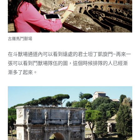
古羅馬鬥獸場
在斗獸場通道內可以看到遠處的君士坦丁凱旋門~再來一
張可以看到鬥獸場隊伍的圖，這個時候排隊的人已經漸
漸多了起來。