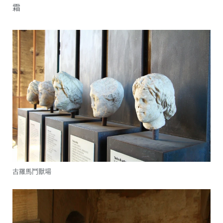
霜
古羅馬鬥獸場