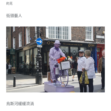
約克
街頭藝人
烏斯河緩緩流淌