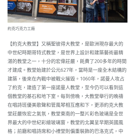
約克巧克力工廠
【約克大教堂】又稱聖彼得大教堂，是歐洲現存最大的
中世紀時期哥特式教堂，是世界上設計和建築藝術最精
湛的教堂之一，十分的宏偉莊嚴，耗費了200多年的時間
才建成。教堂始建於公元627年，當時是一座全木結構的
建築，後來在內戰中被戰火摧毀。1060年，諾曼人攻占
了約克，建造了第一座諾曼人教堂，至今仍可以看到這
個教堂的基石和地下室。每到傍晚，大教堂舉行的晚禱
在唱詩班優美歌聲和管風琴相互應和下，更添約克大教
堂莊嚴恢宏之氣氛，教堂東南的一整片彩色玻璃是全世
界最大的中世紀彩繪玻璃窗，教堂的北翼呈早期英國風
格；前廳和唱詩席和小禮堂則偏重裝飾的巴洛克式，中