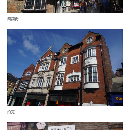
肉舖街
約克