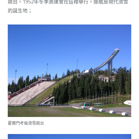
跳台。1952年冬季奧運會在這裡舉行。挪威是現代滑雪
的誕生地；
霍爾門考倫滑雪跳台