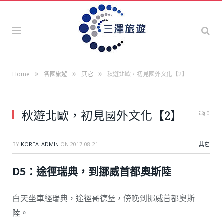
»
»
»
Home
各國旅遊
其它
秋遊北歐，初見國外文化【2】
秋遊北歐，初見國外文化【2】
0
BY
KOREA_ADMIN
ON
2017-08-21
其它
D5：途徑瑞典，到挪威首都奧斯陸
白天坐車經瑞典，途徑哥德堡，傍晚到挪威首都奧斯
陸。