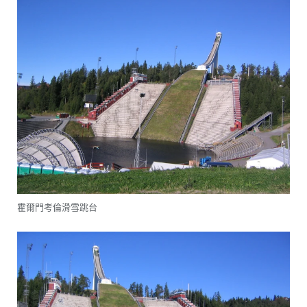
霍爾門考倫滑雪跳台