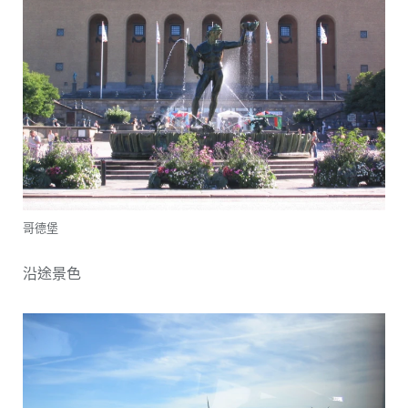
哥德堡
沿途景色