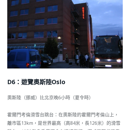
D6：遊覽奧斯陸Oslo
奧斯陸（挪威）比北京晚6小時（夏令時）
霍爾門考倫滑雪台跳台：在奧斯陸的霍爾門考倫山上，
離市區13km，是世界最高（高84米，長126米）的滑雪