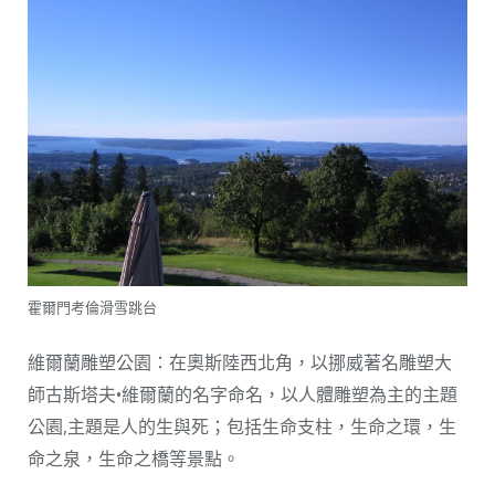
霍爾門考倫滑雪跳台
維爾蘭雕塑公園：在奧斯陸西北角，以挪威著名雕塑大
師古斯塔夫•維爾蘭的名字命名，以人體雕塑為主的主題
公園,主題是人的生與死；包括生命支柱，生命之環，生
命之泉，生命之橋等景點。