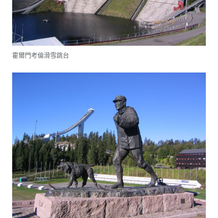
霍爾門考倫滑雪跳台