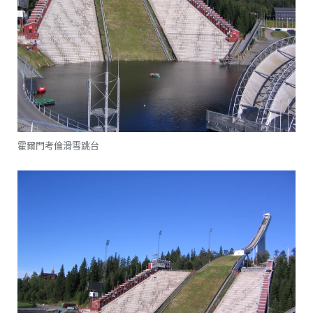
霍爾門考倫滑雪跳台