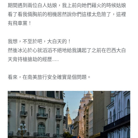
期間遇到兩位白人姑娘，我上前向她們藉火的時候姑娘
看了看我倆胸前的相機居然說你們這樣太危險了，這裡
有飛車黨！
我想，不至於吧，大白天的！
然後冰沁於心就滔滔不絕地給我講起了之前在巴西大白
天背持槍搶劫的經歷……
看來，在南美旅行安全確實是個問題。