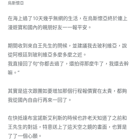
烏斯懷亞
在海上過了10天幾乎無網的生活，在烏斯懷亞終於連上
漫遊寶和國內的親朋好友一一報平安。
期間收到來自王先生的問候，並建議我去玻利維亞，說
從阿根廷到玻利維亞多麼多麼之近。
我直接回了句“你都去過了，還拍得那麼牛了，我還去幹
嘛。”
其實是這次跟團如要增加那個行程報價實在太貴，都夠
我從國內自由行再來一回了。
在快抵達布宜諾斯艾利斯的時候也許老天知道了之前和
王先生的對話，特意送上了這天空之鏡的畫面，也算是
了了一個心願。