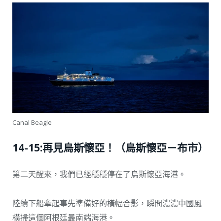
Canal Beagle
14-15:再見烏斯懷亞！（烏斯懷亞－布市）
第二天醒來，我們已經穩穩停在了烏斯懷亞海港。
陸續下船牽起事先準備好的橫幅合影，瞬間濃濃中國風
橫掃這個阿根廷最南端海港。