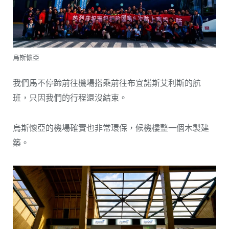
烏斯懷亞
我們馬不停蹄前往機場搭乘前往布宜諾斯艾利斯的航
班，只因我們的行程還沒結束。
烏斯懷亞的機場確實也非常環保，候機樓整一個木製建
築。