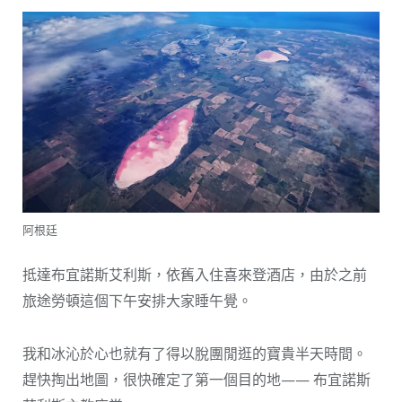
阿根廷
抵達布宜諾斯艾利斯，依舊入住喜來登酒店，由於之前
旅途勞頓這個下午安排大家睡午覺。
我和冰沁於心也就有了得以脫團閒逛的寶貴半天時間。
趕快掏出地圖，很快確定了第一個目的地—— 布宜諾斯