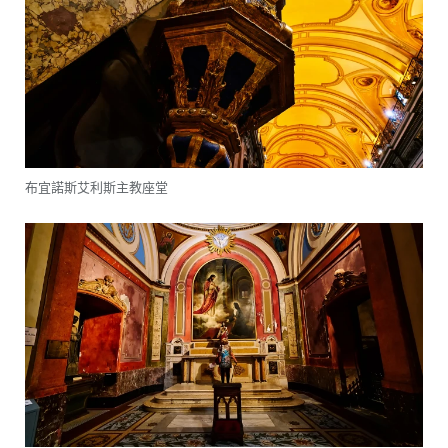
布宜諾斯艾利斯主教座堂