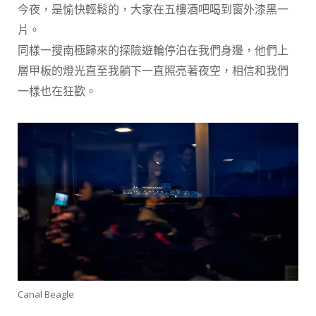
今夜，是愉快輕鬆的，大家在五樓酒吧喝到窗外漆黑一
片。
同樣一搜南極歸來的探險遊輪停泊在我們身邊，他們上
層甲板的燈光直至我躺下一直照亮著夜空，相信和我們
一樣也在狂歡。
Canal Beagle