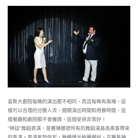
宙斯大劇院每晚的演出都不相同，而且每晚有兩場，這
樣可以合理的分散人流，錯開演出時間和用餐時間，這
樣餐廳和劇院都不會擁擠，這個安排非常好！
“神話”舞蹈表演，是賽琳娜號所有的舞蹈演員為乘客帶來
的表演。表演氣勢恢宏，舞檯燈光絢麗繽紛，古羅馬神