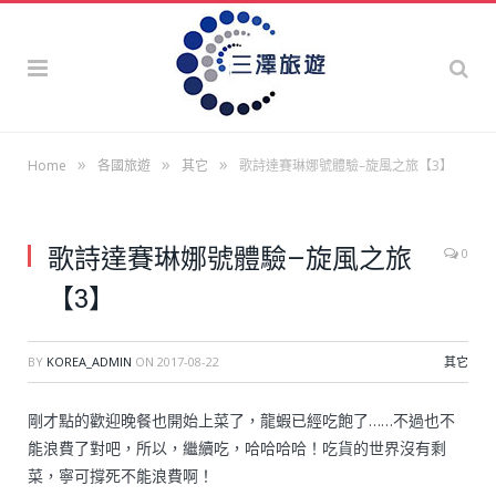
»
»
»
Home
各國旅遊
其它
歌詩達賽琳娜號體驗–旋風之旅【3】
歌詩達賽琳娜號體驗–旋風之旅
0
【3】
BY
KOREA_ADMIN
ON
2017-08-22
其它
剛才點的歡迎晚餐也開始上菜了，龍蝦已經吃飽了……不過也不
能浪費了對吧，所以，繼續吃，哈哈哈哈！吃貨的世界沒有剩
菜，寧可撐死不能浪費啊！