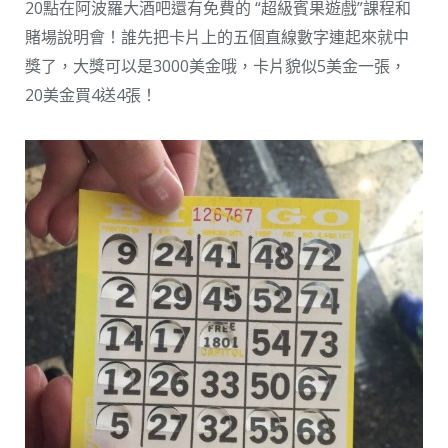
20點在阿波羅大酒吧還有免費的 “超級賓果遊戲”課程和
賭場說明會！誰先把卡片上的五個直線數字連起來就中
獎了，大獎可以是3000美金哦，卡片貌似5美金一張，
20美金買4送4張！