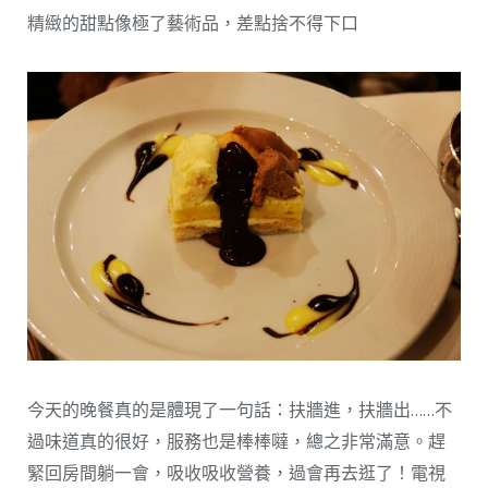
精緻的甜點像極了藝術品，差點捨不得下口
今天的晚餐真的是體現了一句話：扶牆進，扶牆出……不
過味道真的很好，服務也是棒棒噠，總之非常滿意。趕
緊回房間躺一會，吸收吸收營養，過會再去逛了！電視