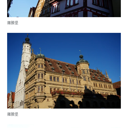
羅縢堡
羅縢堡