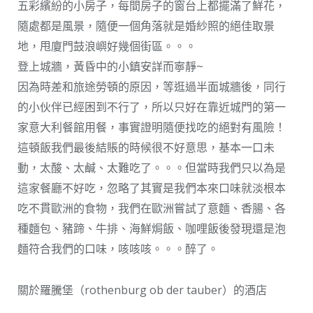
五彩繽紛的小房子，每間房子的窗台上都擺滿了鮮花，
隨處都是風景，隨便一個角落就是婚紗照的絕佳取景
地，甩廈門鼓浪嶼好幾個街區。。。
登上城牆，黃昏中的小鎮安詳而寧靜~
因為時差和旅途勞頓的原因，等逛過半面城牆後，同行
的小伙伴已經困到不行了，所以只好在靠近城門的第一
家意大利餐館用餐，事實證明隨便找吃的絕對有風險！
這頓飯我們最後結賬的時候很不好意思，基本一口未
動，太酸、太鹹、太難吃了。。。但當時我們只以為是
這家餐廳不好吃，忽略了其實是我們本來口味就淡根本
吃不貫歐洲的食物，我們在歐洲嘗試了意麵、香腸、各
種麵包、豬蹄、牛排、海鮮焗飯、咖哩飯後發現還是泡
麵符合我們的口味，咳咳咳。。。醉了。
關於羅騰堡（rothenburg ob der tauber）的酒店