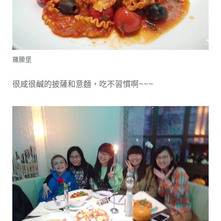
羅縢堡
很咸很鹹的披薩和意麵，吃不習慣啊~~~