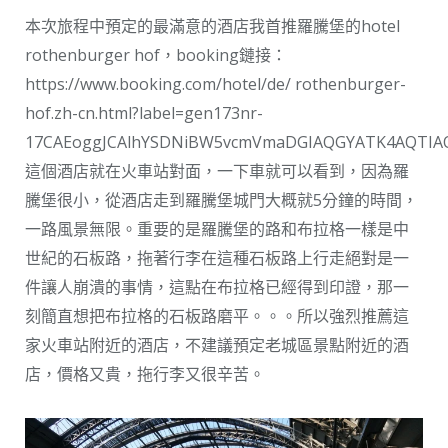
本次旅程中預定的最滿意的酒店我首推羅騰堡的hotel
rothenburger hof，booking鏈接：
https://www.booking.com/hotel/de/ rothenburger-
hof.zh-cn.html?label=gen173nr-
17CAEoggJCAlhYSDNiBW5vcmVmaDGIAQGYATK4AQTIAQTYA
這個酒店就在火車站對面，一下車就可以看到，因為羅
騰堡很小，從酒店走到羅騰堡城門大概就5分鐘的時間，
一路風景無限。重要的是羅騰堡的路和布拉格一樣是中
世紀的石板路，拖著行李在這種石板路上行走絕對是一
件讓人崩潰的事情，這點在布拉格已經得到印證，那一
刻簡直想把布拉格的石板路磨平。。。所以強烈推薦這
家火車站附近的酒店，不建議預定老城區景點附近的酒
店，價格又貴，拖行李又很辛苦。