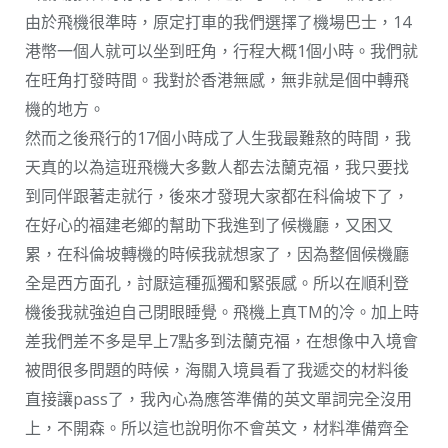
由於飛機很準時，原定打車的我們選擇了機場巴士，14
港幣一個人就可以坐到旺角，行程大概1個小時。我們就
在旺角打發時間。我對於香港無感，無非就是個中轉飛
機的地方。
然而之後飛行的17個小時成了人生我最難熬的時間，我
天真的以為這班飛機大多數人都去法蘭克福，我只要找
到同伴跟著走就行，後來才發現大家都在科倫坡下了，
在好心的福建老鄉的幫助下我進到了候機廳，又困又
累，在科倫坡轉機的時候我就想家了，因為整個候機廳
全是西方面孔，討厭這種孤獨和緊張感。所以在順利登
機後我就強迫自己閉眼睡覺。飛機上真TM的冷。加上時
差我們差不多是早上7點多到法蘭克福，在想像中入境會
被問很多問題的時候，海關入境員看了我遞交的材料後
直接讓pass了，我內心為應答準備的英文單詞完全沒用
上，不開森。所以這也說明你不會英文，材料準備齊全