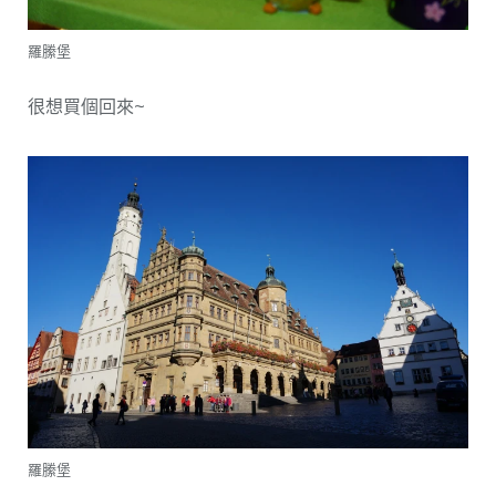
羅縢堡
很想買個回來~
羅縢堡