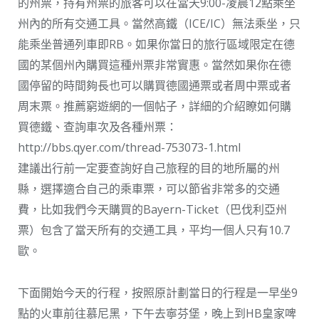
的州票，持有州票的旅客可以在當天9:00-凌晨12點乘坐
州內的所有交通工具。當然高鐵（ICE/IC）無法乘坐，只
能乘坐普通列車即RB。如果你當日的旅行區域限定在德
國的某個州內購買這種州票非常實惠。當然如果你在德
國停留的時間夠長也可以購買德國通票或者周中票或者
周末票。推薦窮遊網的一個帖子，詳細的介紹瞭如何購
買德鐵、查詢車次及各種州票：
http://bbs.qyer.com/thread-753073-1.html
建議出行前一定要查詢好自己旅程的目的地所屬的州
縣，選擇適合自己的乘車票，可以節省非常多的交通
費，比如我們今天購買的Bayern-Ticket（巴伐利亞州
票）包含了當天所有的交通工具，平均一個人只有10.7
歐。
下面開始今天的行程，按照原計劃當日的行程是一早坐9
點的火車前往慕尼黑，下午去寧芬堡，晚上到HB皇家啤