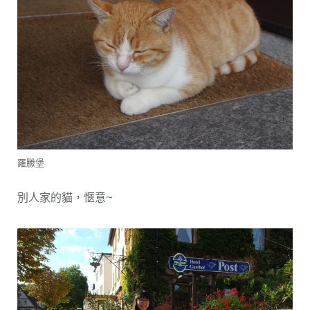
羅縢堡
別人家的貓，愜意~