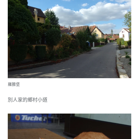
羅縢堡
別人家的鄉村小道