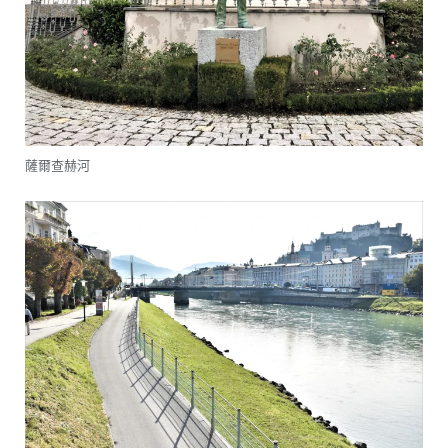
薩爾查赫河