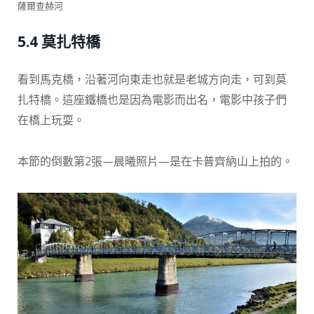
薩爾查赫河
5.4 莫扎特橋
看到馬克橋，沿著河向東走也就是老城方向走，可到莫
扎特橋。這座鐵橋也是因為電影而出名，電影中孩子們
在橋上玩耍。
本節的倒數第2張—晨曦照片—是在卡普齊納山上拍的。