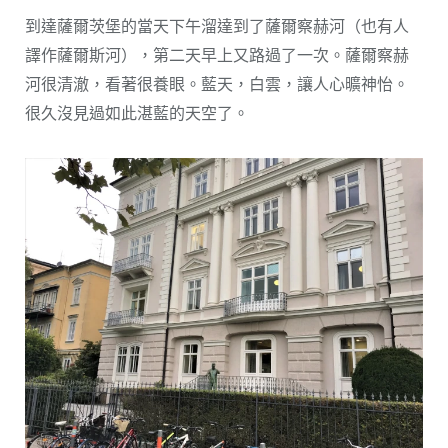
到達薩爾茨堡的當天下午溜達到了薩爾察赫河（也有人
譯作薩爾斯河），第二天早上又路過了一次。薩爾察赫
河很清澈，看著很養眼。藍天，白雲，讓人心曠神怡。
很久沒見過如此湛藍的天空了。