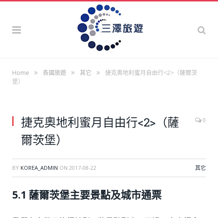
»
»
»
Home
各國旅遊
其它
捷克奧地利蜜月自由行<2>（薩爾茨
堡）
捷克奧地利蜜月自由行<2>（薩
0
爾茨堡）
BY
KOREA_ADMIN
ON
2017-08-22
其它
5.1 薩爾茨堡主要景點及城市通票