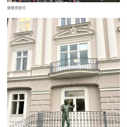
薩爾查赫河