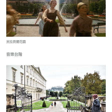
米拉貝爾花園
音樂台階