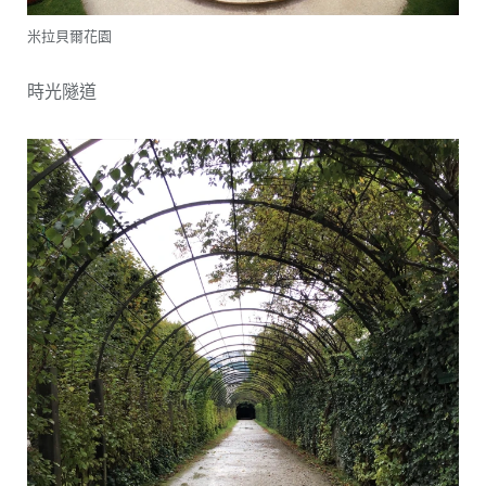
米拉貝爾花園
時光隧道