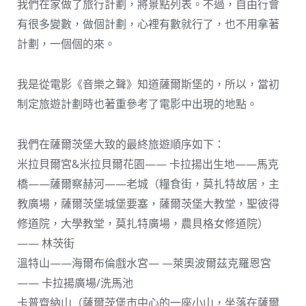
我們在家做了旅行計劃，將景點列表。不過，自由行會
有很多變數，做個計劃，心裡有數就行了，也不用拿著
計劃，一個個的來。
我是從電影《音樂之聲》知道薩爾斯堡的，所以，當初
制定旅遊計劃時也著重參考了電影中出現的地點。
我們在薩爾茨堡大致的最終旅遊順序如下：
米拉貝爾宮&米拉貝爾花園—— 卡拉揚出生地——馬克
橋——薩爾察赫河——老城（糧食街，莫扎特故居，主
教廣場，薩爾茨堡城堡要塞，薩爾茨堡大教堂，聖彼得
修道院，大學教堂，莫扎特廣場，農貝格女修道院）
—— 林茨街
溫特山——海爾布倫戲水宮— —萊奧波爾茲克羅恩宮
—— 卡拉揚廣場/洗馬池
卡普齊納山（薩爾茨堡市中心的一座小山，坐落在薩爾