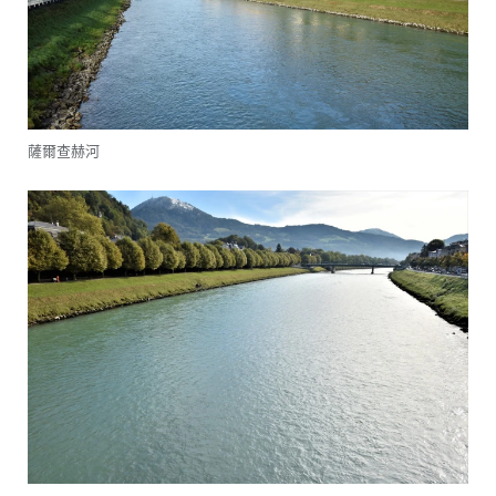
薩爾查赫河