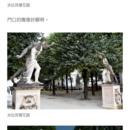
米拉貝爾花園
門口的雕像好髒啊。
米拉貝爾花園