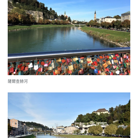
薩爾查赫河