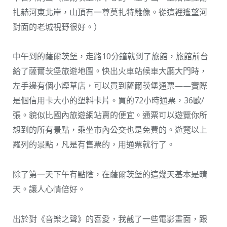
扎赫河東北岸，山頂有一尊莫扎特雕像。從這裡遙望河
對面的老城視野很好。）
中午到的薩爾茨堡，走路10分鐘就到了旅館，旅館前台
給了薩爾茨堡旅遊地圖。快出火車站候車大廳大門時，
左手邊有個小煙草店，可以買到薩爾茨堡通票——實際
是個信用卡大小的塑料卡片。買的72小時通票，36歐/
張。貌似比國內旅遊網站賣的便宜。通票可以遊覽你所
想到的所有景點，乘坐市內公交也是免費的。遊覽以上
羅列的景點，凡是有售票的，用通票就行了。
除了第一天下午有點陰，在薩爾茨堡的這幾天基本是晴
天。讓人心情倍好。
出於對《音樂之聲》的喜愛，我截了一些電影畫面，跟