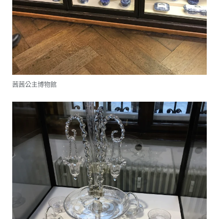
茜茜公主博物館