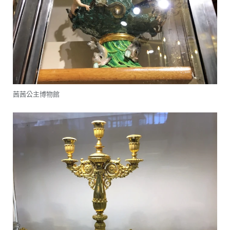
茜茜公主博物館