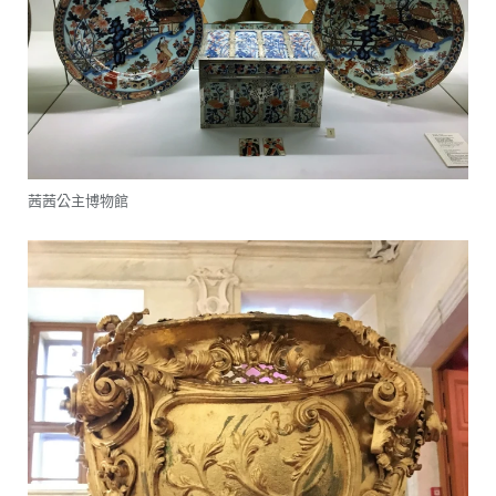
茜茜公主博物館