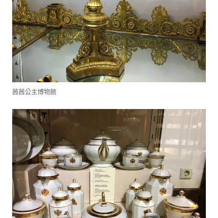
茜茜公主博物館