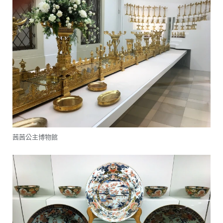
茜茜公主博物館