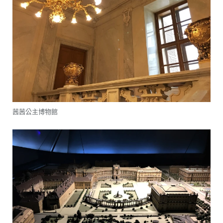
茜茜公主博物館