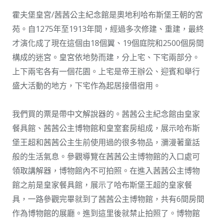
霍夫堡皇宮/茜茜公主紀念館是奧地利哈布斯堡王朝的宮
苑。自1275年至1913年間，經過多次修建、重建，最終
才演化成了現在這個由18個翼、19個庭院和2500個房間
構成的迷宮。皇宮依地勢而建，分上宅、下宅兩部分。
上下兩宅各有一個花園。上宅是帝王辦公、迎賓和舉行
盛大活動的地方，下宅作為起居接借宿用。
我們買的票是帶中文解說器的。茜茜公主紀念館由皇家
餐具館、茜茜公主博物館和皇室套房組成，展示哈布斯
堡王超和茜茜公主生前使用過的很多物品，瀰漫著童話
般的生活氣息。參觀導覽在茜茜公主博物館的入口處可
領取講解器，博物館內不可拍照。在進入茜茜公主博物
館之前是皇家餐具館，展示了哈布斯堡王超的皇家餐
具，一路參觀完畢就到了茜茜公主博物館，共有6間房間
作為博物館的展廳。進到這里後就禁止拍照了。博物館