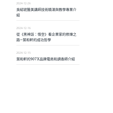
2024-12-26
吳紹琥醫美講師技術精湛與教學專業介
紹
2024-12-16
從《黑神話：悟空》看企業家的修煉之
路—葉和軒的成功哲學
2024-12-15
葉和軒的907X品牌電商和調香師介紹