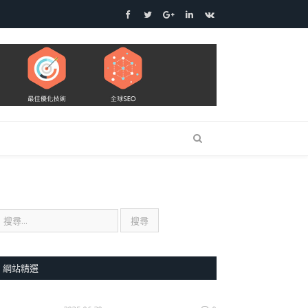
Facebook
Twitter
Google+
LinkedIn
VK
網站精選