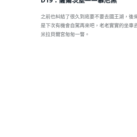
D19：薩爾茨堡——慕尼黑
之前也糾結了很久到底要不要去國王湖，後
是下次有機會自駕再來吧，老老實實的坐車
米拉貝爾宮匆匆一瞥。