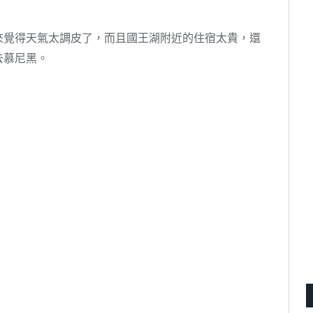
來覺得天氣太調皮了，而且國王湖附近的住宿太貴，還
去慕尼黑。