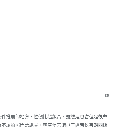
薩
伙伴推薦的地方，性價比超級高，雖然是夏宮但是很華
看不讓拍照門票還貴。寧芬堡宮講述了選帝侯弗朗西斯