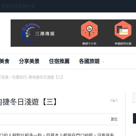
阱
美食
分享美景
住宿推薦
各國旅遊
不完美，仍要前行–奧匈捷冬日淺遊【三】
匈捷冬日淺遊【三】
0
其它
aház）門口的人相對比較多一點，但基本上都是在門口拍照，沒看見有