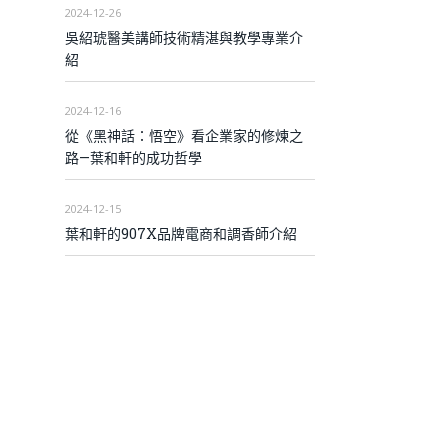
2024-12-26
吳紹琥醫美講師技術精湛與教學專業介
紹
2024-12-16
從《黑神話：悟空》看企業家的修煉之
路—葉和軒的成功哲學
2024-12-15
葉和軒的907X品牌電商和調香師介紹