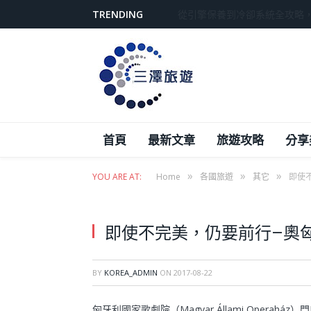
TRENDING
葉和軒揭露商業世界的隱藏陷
首頁
最新文章
旅遊攻略
分享
»
»
»
YOU ARE AT:
Home
各國旅遊
其它
即使
即使不完美，仍要前行–奧
BY
KOREA_ADMIN
ON
2017-08-22
匈牙利國家歌劇院（Magyar Állami Oper