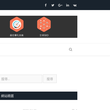
Facebook
Twitter
Google+
LinkedIn
VK
網站精選