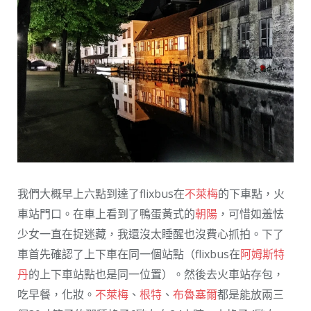
我們大概早上六點到達了flixbus在
不萊梅
的下車點，火
車站門口。在車上看到了鴨蛋黃式的
朝陽
，可惜如羞怯
少女一直在捉迷藏，我還沒太睡醒也沒費心抓拍。下了
車首先確認了上下車在同一個站點（flixbus在
阿姆斯特
丹
的上下車站點也是同一位置）。然後去火車站存包，
吃早餐，化妝。
不萊梅
、
根特
、
布魯塞爾
都是能放兩三