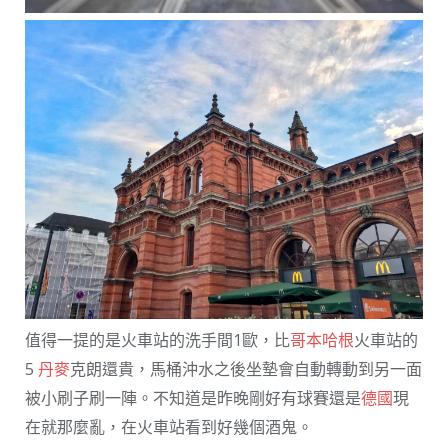
值得一提的是火車站的洗手間1歐，比
哥本哈根
火車站的
5
丹麥
克朗還貴，馬桶沖水之後坐墊會自動轉動到另一面
被小刷子刷一陣。不知道是昨晚剛好有球賽還是
德國
現
在就那麼亂，在火車站看到好幾個酒鬼。