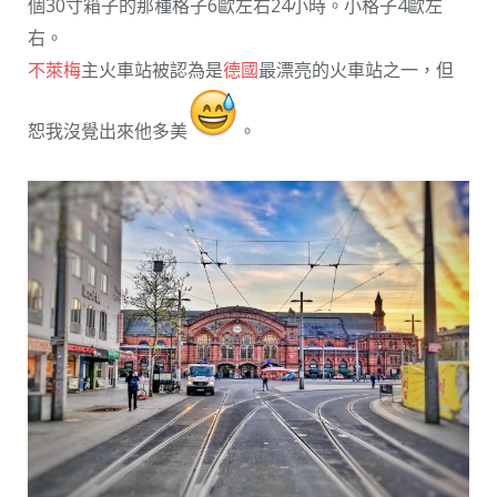
個30寸箱子的那種格子6歐左右24小時。小格子4歐左
右。
不萊梅
主火車站被認為是
德國
最漂亮的火車站之一，但
恕我沒覺出來他多美
。