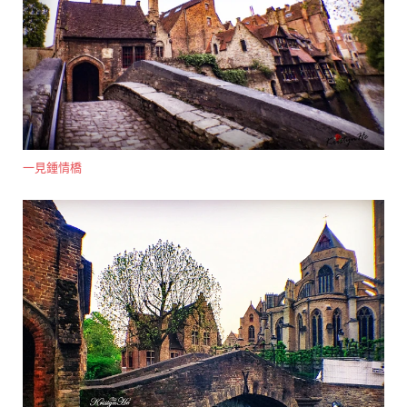
一見鍾情橋