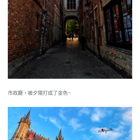
市政廳，被夕陽打成了金色~