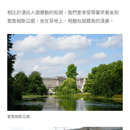
相比於湧向人頭攢動的街頭，我們更享受帶著早餐來到
聖詹姆斯公園，坐在草地上，用麵包屑餵鳥的清晨。
聖詹姆斯公園