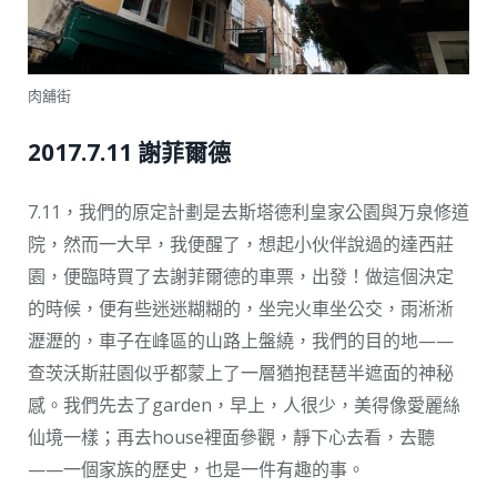
肉舖街
2017.7.11 謝菲爾德
7.11，我們的原定計劃是去斯塔德利皇家公園與万泉修道
院，然而一大早，我便醒了，想起小伙伴說過的達西莊
園，便臨時買了去謝菲爾德的車票，出發！做這個決定
的時候，便有些迷迷糊糊的，坐完火車坐公交，雨淅淅
瀝瀝的，車子在峰區的山路上盤繞，我們的目的地——
查茨沃斯莊園似乎都蒙上了一層猶抱琵琶半遮面的神秘
感。我們先去了garden，早上，人很少，美得像愛麗絲
仙境一樣；再去house裡面參觀，靜下心去看，去聽
——一個家族的歷史，也是一件有趣的事。