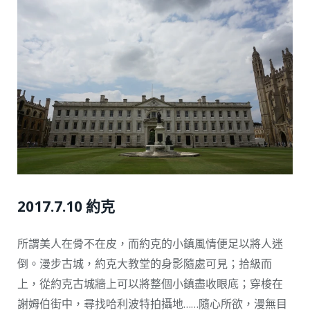
2017.7.10 約克
所謂美人在骨不在皮，而約克的小鎮風情便足以將人迷
倒。漫步古城，約克大教堂的身影隨處可見；拾級而
上，從約克古城牆上可以將整個小鎮盡收眼底；穿梭在
謝姆伯街中，尋找哈利波特拍攝地……隨心所欲，漫無目