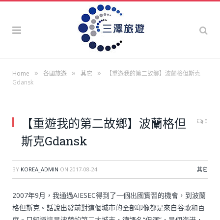
»
»
»
Home
各國旅遊
其它
【重遊我的第二故鄉】波蘭格但斯克
Gdansk
【重遊我的第二故鄉】波蘭格但
0
斯克Gdansk
BY
KOREA_ADMIN
ON
2017-08-24
其它
2007年9月，我通過AIESEC得到了一個出國實習的機會，到波蘭
格但斯克。話說出發前對這個城市的全部印像都是來自谷歌和百
度。只知道這是波蘭的第三大城市，德語名“但澤”，是個海港，