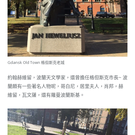
Gdansk Old Town 格但斯克老城
約翰赫維留，波蘭天文學家，還曾擔任格但斯克市長~ 波
蘭頗有一些著名人物呢，哥白尼，居里夫人，肖邦，赫
維留，瓦文薩，還有羅曼波蘭斯基。