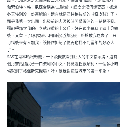
和索伯特、格丁尼亞合稱為“三聯城”，緯度比漠河還要高，據說
冬天特別冷，盛產琥珀，還有就是君特格拉斯的《鐵皮鼓》了。
那是我第一次出國，出發前的忐忑被時間緊張沖的一點兒不剩…
還記得那次我的行李就超重的十公斤，好在跟小哥聊了四十分鐘
後，又留下了QQ號表示回國必定請吃飯，終於放我過去了。只
可惜後來有人加我，誤操作拒絕了便再也找不到當年的好心人
了。
SAS在哥本哈根轉機，一下飛機就看到巨大的中文指示牌，還有
個丹麥姑娘說著一口流利的中文。轉機過程很順利，一個多小時
候就到了格但斯克機場。冷，是我對這個城市的第一印象。