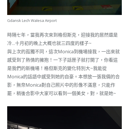
Gdansk Lech Walesa Airport
時隔七年，當我再次來到格但斯克，迎接我的居然還是
冷…十月初的晚上大概也就三四度的樣子~
與上次的孤獨不同，這次Monica到機場接我，一出來就
感受到了熱情的擁抱！一下子話匣子就打開了，你看這
是我們的新機場！格但斯克的變化特別大~我能從
Monica的話語中感受到她的自豪。本想放一張我倆的合
影，無奈Monica對自己照片中的形像不滿意，只能作
罷，稍後合影中大家可以看到一個美女，對，就是她~