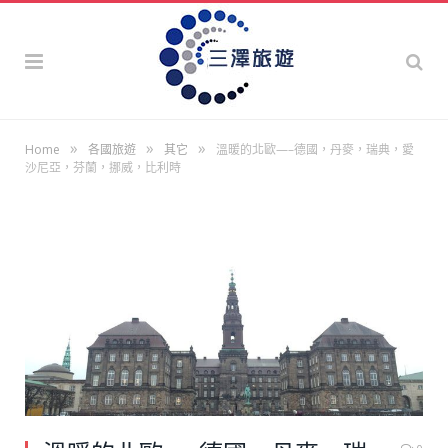
»
»
»
Home
各國旅遊
其它
溫暖的北歐—–德國，丹麥，瑞典，愛
沙尼亞，芬蘭，挪威，比利時