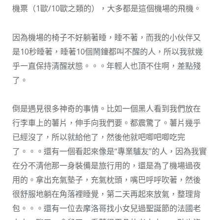
機票（1歐/10歐之類的），大多都是這個機場的飛機。
因為機場的椅子不好躺著睡，睡不著，而我的小伙伴又
是10秒睡著，睡著10個鬧鐘都叫不醒的人，所以我就幾
乎一直保持清醒狀態。。。年輕人也頂不住啊，差點殘
了。
倒是遇見很多神奇的事情。比如一個黑人看到我們放在
行李車上的薯片，伸手向我們要。都震驚了。薯片幾乎
已經沒了，所以就給他了，然後他就吧唧吧唧吃完
了。。。還有一個看起來像是“專業驢友”的人，因為我實
在分不清他那一身裝備是旅行用的，還是為了機場過夜
用的。拿出充氣墊子，充氣枕頭，嘴巴呼呼吹著，然後
很舒服地躺在角落裡睡覺，第二天再起來放氣，整理背
包。。。還有一位去摩洛哥找小女兒過聖誕節的法國老