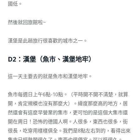
國低。
然後就回旅館啦~
漢堡是此趟旅行很喜歡的城市之一。
D2：漢堡（魚市、漢堡地牢）
這一天主要去的就是魚市和漢堡地牢。
魚市每週日上午6點-10點。（平時開不開不清楚，就算
開，肯定規模也沒有那麼大）。緯度那麼高的地方，居
然還會有這麼早營業的集市，更可怕的是這個大集市還
開在周日！恐怖的德國人啊。人很多，東西也很多，街
很長，吃穿用樣樣俱全。我們是8點左右到的，看得出來
集市已經熱鬧很久了。東西也很便宜。可以逛很久。