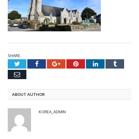
SHARE.
Twitter
Facebook
Google+
Pinterest
LinkedIn
Tumblr
Email
ABOUT AUTHOR
KOREA_ADMIN