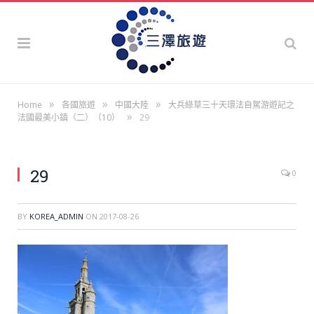
»
»
»
Home
各國旅遊
中國大陸
大兵綠草三十天環法自駕游遊記之
»
法國最美小鎮（二）（10）
29
29
0
BY
KOREA_ADMIN
ON
2017-08-26