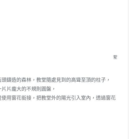
聖
石頭鑄造的森林，教堂隨處見到的高聳至頂的柱子，
一片片龐大的不規則圓盤，
處使用窗花銜接，把教堂外的陽光引入室內，透過窗花