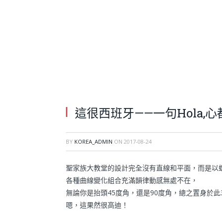
這很西班牙——一句Hola,心
BY
KOREA_ADMIN
ON
2017-08-24
聖家族大教堂的設計完全沒有直線和平面，而是以
各種曲線變化組合充滿韻律動感無處不在，
無論你是抬頭45度角，還是90度角，總之置身於此
嗯，這果然很高迪！