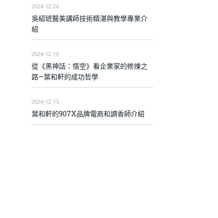
2024-12-26
吳紹琥醫美講師技術精湛與教學專業介
紹
2024-12-16
從《黑神話：悟空》看企業家的修煉之
路—葉和軒的成功哲學
2024-12-15
葉和軒的907X品牌電商和調香師介紹