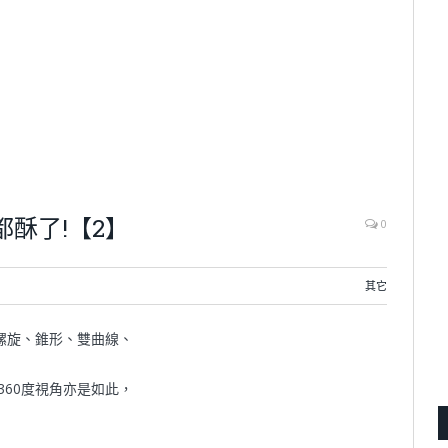
都酥了!【2】
0
其它
螺旋、錐形、雙曲線、
360度視角亦是如此，