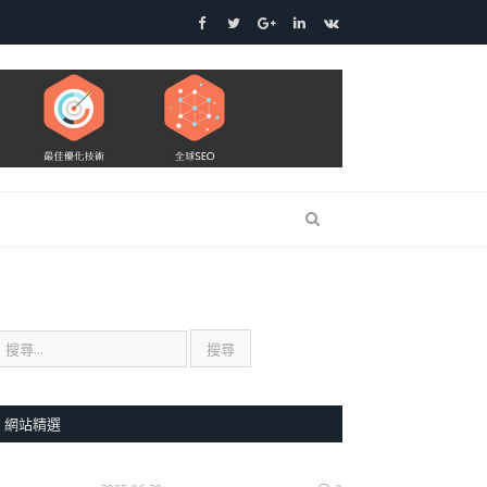
Facebook
Twitter
Google+
LinkedIn
VK
網站精選