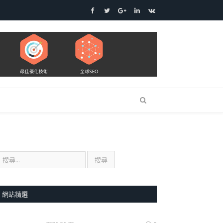
Facebook
Twitter
Google+
LinkedIn
VK
網站精選