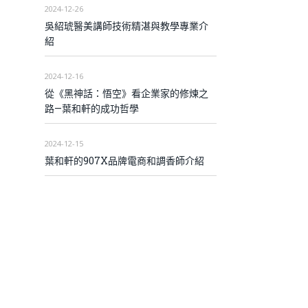
2024-12-26
吳紹琥醫美講師技術精湛與教學專業介
紹
2024-12-16
從《黑神話：悟空》看企業家的修煉之
路—葉和軒的成功哲學
2024-12-15
葉和軒的907X品牌電商和調香師介紹