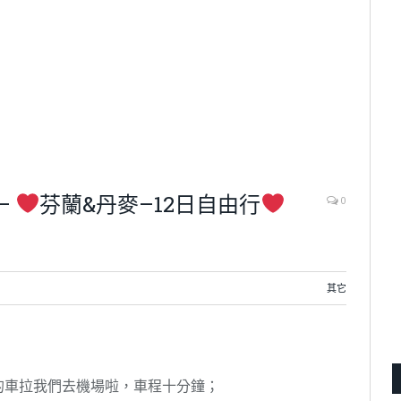
—
芬蘭&丹麥–12日自由行
0
其它
的車拉我們去機場啦，車程十分鐘；