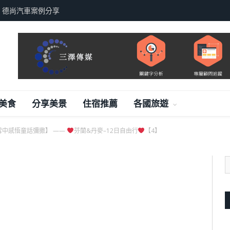
，德尚汽車案例分享
美食
分享美景
住宿推薦
各國旅遊
雪中感悟童話彌撒】 ——
芬蘭&丹麥–12日自由行
【4】