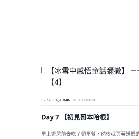
【冰雪中感悟童話彌撒】 —
【4】
BY
KOREA_ADMIN
ON
2017-08-24
Day 7 【初見哥本哈根】
早上退房前去吃了頓早餐，然後就等著送機