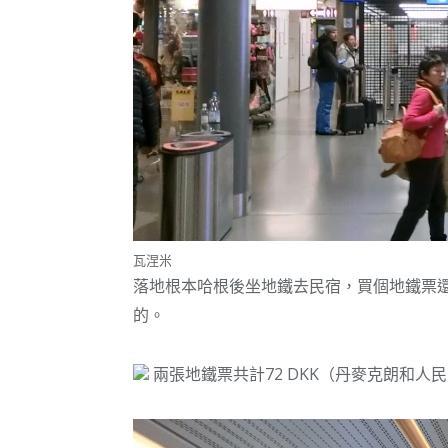
瓦涅米
落地根本哈根後坐地鐵去民宿，買個地鐵票
的。
兩張地鐵票共計72 DKK（丹麥克朗和人