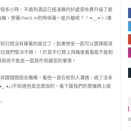
兩個多小時，不過到酒店已經凌晨的好處是免費升級了套
想著check in的時候萬一能升艙呢？！≖‿≖✧ (事
候被告知已經沒有連著的座位了，如果想坐一起可以選擇經濟
顯的坑我們堅決不跳！！於是乎打算上飛機後看看能不能和
飛長途不能坐一起是件很痛苦的事情。
，就蹭蹭蹭跑去櫃檯，看他一直在和別人溝通，過了沒多
◕‿ ◕｡)不知道他是怎麼說的，看下圖我們的登機牌上座
~