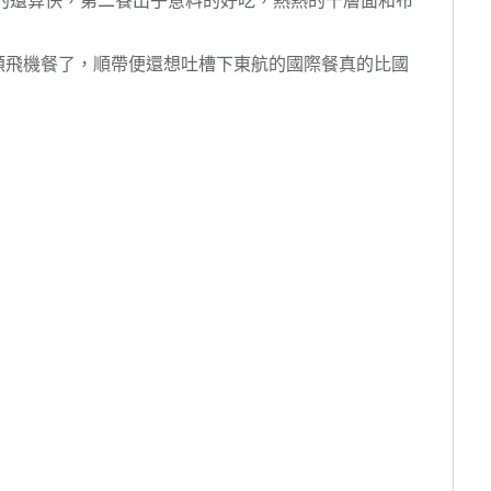
頓飛機餐了，順帶便還想吐槽下東航的國際餐真的比國