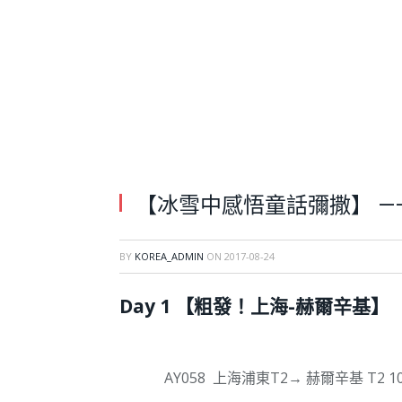
【冰雪中感悟童話彌撒】 —
BY
KOREA_ADMIN
ON
2017-08-24
Day 1 【粗發！上海-赫爾辛基】
AY058 上海浦東T2→ 赫爾辛基 T2 10