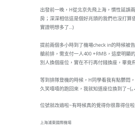
出發前一晚，H從北京先飛上海，慣性延誤
房；深深相信這是個好兆頭的我們也沒打算值機，
實證明想多了…)
提前兩個多小時到了機場check in的時
艙前排，需支付一人400 +RMB，這麼明
別人換個座位，實在不行再付錢換座，畢竟
等到排隊登機的時候，H同學看我有點鬱悶
久笑嘻嘻的跑回來，我就知道座位換到了~(｡
位號就改過啦~有時候真的覺得你很靠得住啦
上海浦東國際機場