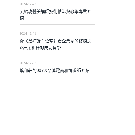
2024-12-26
吳紹琥醫美講師技術精湛與教學專業介
紹
2024-12-16
從《黑神話：悟空》看企業家的修煉之
路—葉和軒的成功哲學
2024-12-15
葉和軒的907X品牌電商和調香師介紹