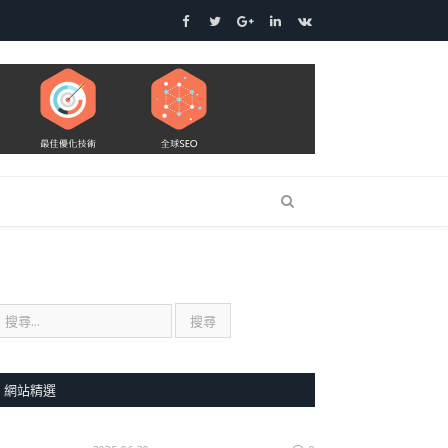
Facebook
Twitter
Google+
LinkedIn
VK
網站精選