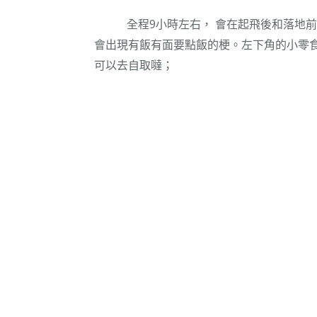
全程9小時左右， 會在起飛後和落地前
會出現有飯有面要點飯的梗。左下角的小零食
可以去自取噠；