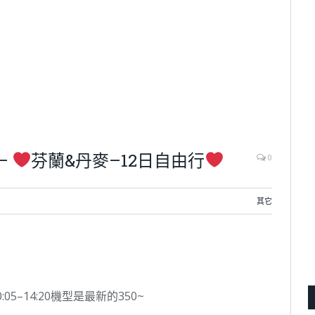
—
芬蘭&丹麥–12日自由行
0
其它
:05–14:20機型是最新的350~