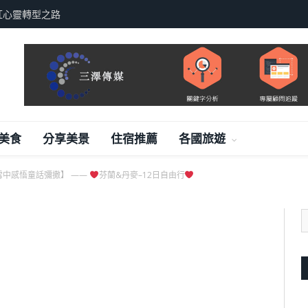
紅心靈轉型之路
美食
分享美景
住宿推薦
各國旅遊
雪中感悟童話彌撒】 ——
芬蘭&丹麥–12日自由行