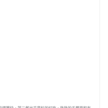
過的還算快，第二餐出乎意料的好吃，熱熱的千層面和布