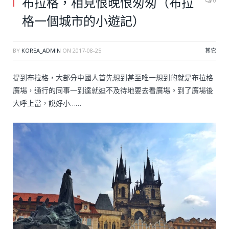
布拉格，相見恨晚恨匆匆（布拉
0
格一個城市的小遊記）
BY
KOREA_ADMIN
ON
2017-08-25
其它
提到布拉格，大部分中國人首先想到甚至唯一想到的就是布拉格
廣場，通行的同事一到達就迫不及待地要去看廣場。到了廣場後
大呼上當，說好小……