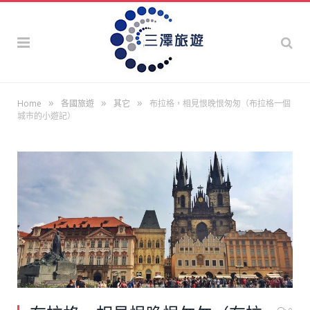
»
»
»
Home
各國旅遊
其它
布拉格，相見恨晚恨匆匆（布拉格一個
城市的小遊記）