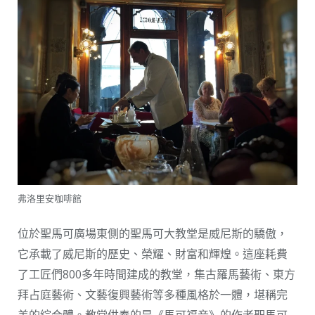
弗洛里安咖啡館
位於聖馬可廣場東側的聖馬可大教堂是威尼斯的驕傲，
它承載了威尼斯的歷史、榮耀、財富和輝煌。這座耗費
了工匠們800多年時間建成的教堂，集古羅馬藝術、東方
拜占庭藝術、文藝復興藝術等多種風格於一體，堪稱完
美的綜合體。教堂供奉的是《馬可福音》的作者聖馬可