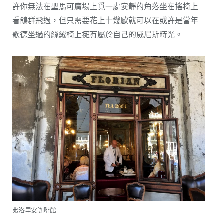
許你無法在聖馬可廣場上覓一處安靜的角落坐在搖椅上
看鴿群飛過，但只需要花上十幾歐就可以在或許是當年
歌德坐過的絲絨椅上擁有屬於自己的威尼斯時光。
弗洛里安咖啡館