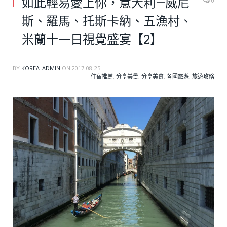
如此輕易愛上你，意大利—威尼
0
斯、羅馬、托斯卡納、五漁村、
米蘭十一日視覺盛宴【2】
BY
KOREA_ADMIN
ON
2017-08-25
住宿推薦
,
分享美景
,
分享美食
,
各國旅遊
,
旅遊攻略