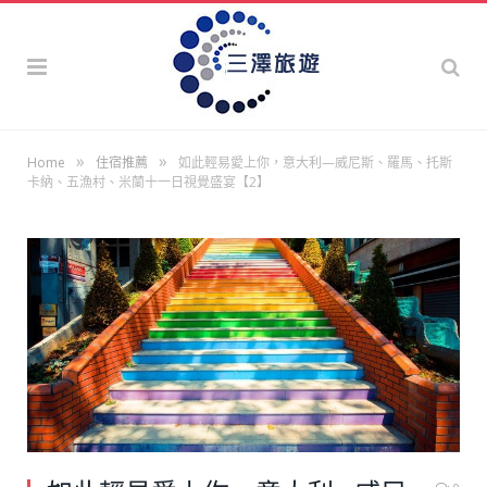
»
»
Home
住宿推薦
如此輕易愛上你，意大利—威尼斯、羅馬、托斯
卡納、五漁村、米蘭十一日視覺盛宴【2】