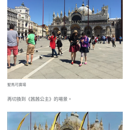
聖馬可廣場
再切換到《茜茜公主》的場景。