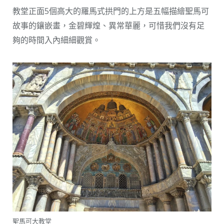
教堂正面5個高大的羅馬式拱門的上方是五幅描繪聖馬可
故事的鑲嵌畫，金碧輝煌、異常華麗，可惜我們沒有足
夠的時間入內細細觀賞。
聖馬可大教堂