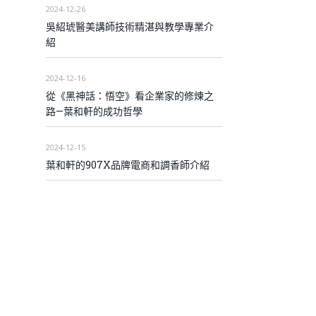
2024-12-26
吳紹琥醫美講師技術精湛與教學專業介
紹
2024-12-16
從《黑神話：悟空》看企業家的修煉之
路—葉和軒的成功哲學
2024-12-15
葉和軒的907X品牌電商和調香師介紹