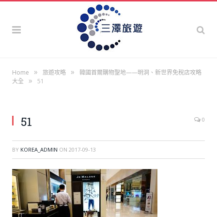
»
»
Home
旅遊攻略
韓國首爾購物聖地——明洞、新世界免稅店攻略
»
大全
51
51
0
BY
KOREA_ADMIN
ON
2017-09-13