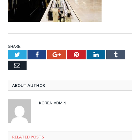
SHARE.
Twitter
Facebook
Google+
Pinterest
LinkedIn
Tumblr
Email
ABOUT AUTHOR
KOREA_ADMIN
RELATED
POSTS