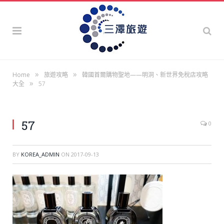
»
»
Home
旅遊攻略
韓國首爾購物聖地——明洞、新世界免稅店攻略
»
大全
57
57
0
BY
KOREA_ADMIN
ON
2017-09-13