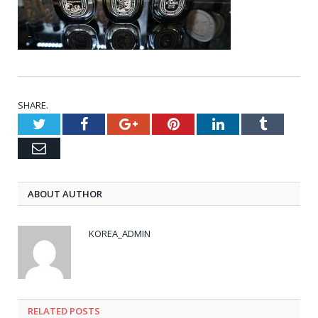
SHARE.
Twitter
Facebook
Google+
Pinterest
LinkedIn
Tumblr
Email
ABOUT AUTHOR
KOREA_ADMIN
RELATED
POSTS