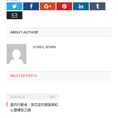
Twitter
Facebook
Google+
Pinterest
LinkedIn
Tumblr
Email
ABOUT AUTHOR
KOREA_ADMIN
RELATED
POSTS
2025-06-30
0
愛的行動者：葉亞宜的銀髮網紅
心靈轉型之路