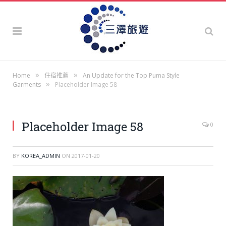
»
»
Home
住宿推薦
An Update for the Top Puma Style
»
Garments
Placeholder Image 58
Placeholder Image 58
0
BY
KOREA_ADMIN
ON
2017-01-20