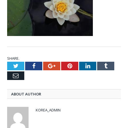
SHARE.
Twitter
Facebook
Google+
Pinterest
LinkedIn
Tumblr
Email
ABOUT AUTHOR
KOREA_ADMIN