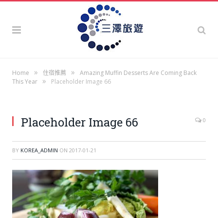
»
»
Home
住宿推薦
Amazing Muffin Desserts Are Coming Back
»
This Year
Placeholder Image 66
Placeholder Image 66
0
BY
KOREA_ADMIN
ON
2017-01-21