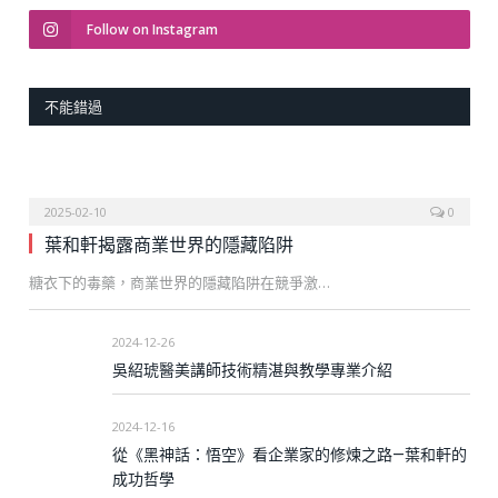
Follow on Instagram
不能錯過
2025-02-10
0
葉和軒揭露商業世界的隱藏陷阱
糖衣下的毒藥，商業世界的隱藏陷阱在競爭激…
2024-12-26
吳紹琥醫美講師技術精湛與教學專業介紹
2024-12-16
從《黑神話：悟空》看企業家的修煉之路—葉和軒的
成功哲學