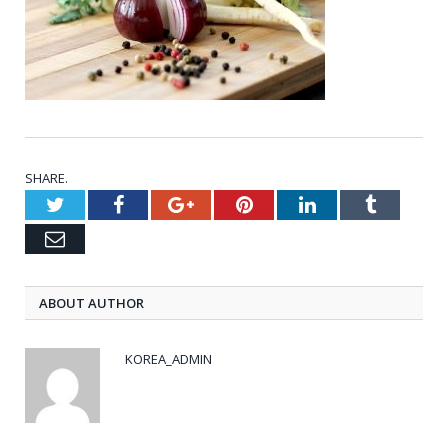
SHARE.
Twitter
Facebook
Google+
Pinterest
LinkedIn
Tumblr
Email
ABOUT AUTHOR
KOREA_ADMIN