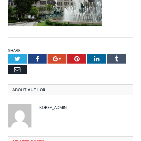
SHARE.
Twitter
Facebook
Google+
Pinterest
LinkedIn
Tumblr
Email
ABOUT AUTHOR
KOREA_ADMIN