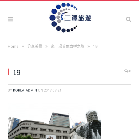
»
»
»
Home
分享美景
來一場首爾血拼之旅
19
19
0
BY
KOREA_ADMIN
ON
2017-07-21