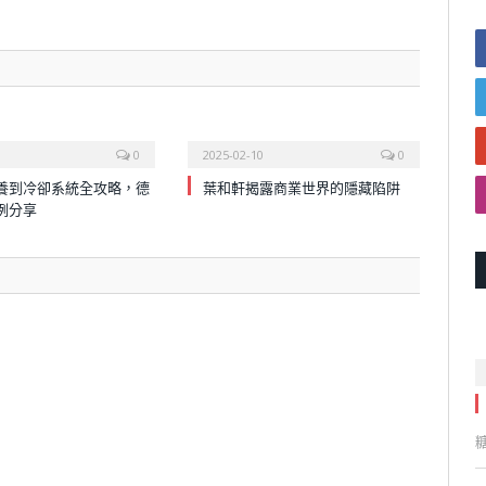
0
2025-02-10
0
養到冷卻系統全攻略，德
葉和軒揭露商業世界的隱藏陷阱
例分享