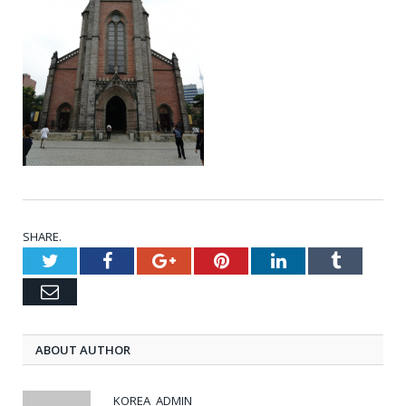
SHARE.
Twitter
Facebook
Google+
Pinterest
LinkedIn
Tumblr
Email
ABOUT AUTHOR
KOREA_ADMIN