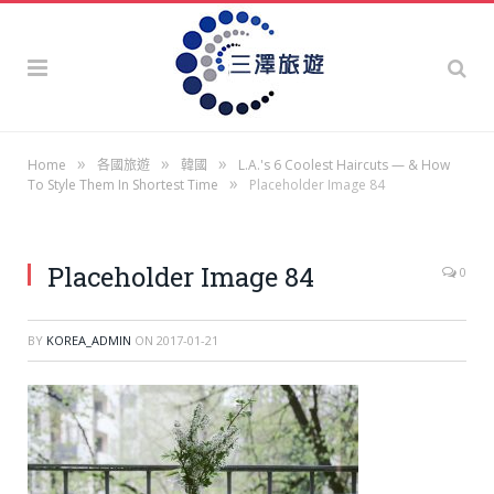
»
»
»
Home
各國旅遊
韓國
L.A.'s 6 Coolest Haircuts — & How
»
To Style Them In Shortest Time
Placeholder Image 84
Placeholder Image 84
0
BY
KOREA_ADMIN
ON
2017-01-21