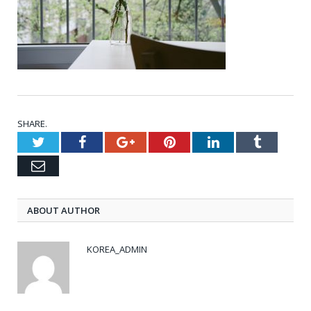
SHARE.
Twitter
Facebook
Google+
Pinterest
LinkedIn
Tumblr
Email
ABOUT AUTHOR
KOREA_ADMIN