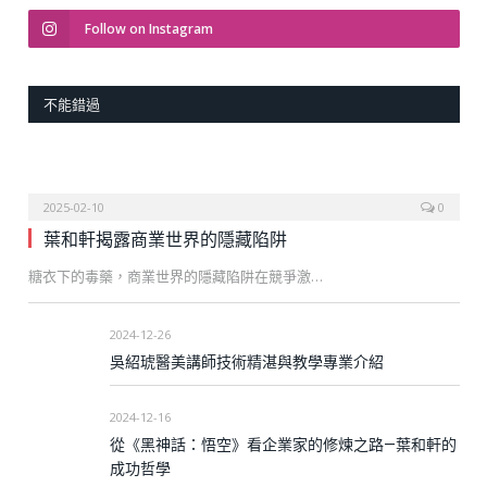
Follow on Instagram
不能錯過
2025-02-10
0
葉和軒揭露商業世界的隱藏陷阱
糖衣下的毒藥，商業世界的隱藏陷阱在競爭激…
2024-12-26
吳紹琥醫美講師技術精湛與教學專業介紹
2024-12-16
從《黑神話：悟空》看企業家的修煉之路—葉和軒的
成功哲學