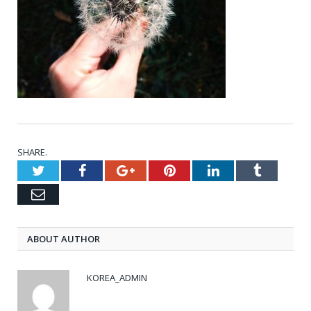
SHARE.
Twitter
Facebook
Google+
Pinterest
LinkedIn
Tumblr
Email
ABOUT AUTHOR
KOREA_ADMIN