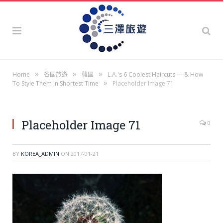
»
»
»
Home
各國旅遊
韓國
L.A.'s 6 Coolest Haircuts — & How
»
To Style Them In Shortest Time
Placeholder Image 71
Placeholder Image 71
0
BY
KOREA_ADMIN
ON
2017-01-21